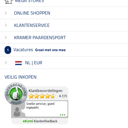
MEGA STORES
ONLINE SHOPPEN
KLANTENSERVICE
KRAMER PAARDENSPORT
Vacatures
Groei met ons mee
1
NL | EUR
VEILIG INKOPEN
Klantbeoordelingen
4.7
/
5
Snelle service, goed
ingepakt.
eKomi
Klantenfeedback