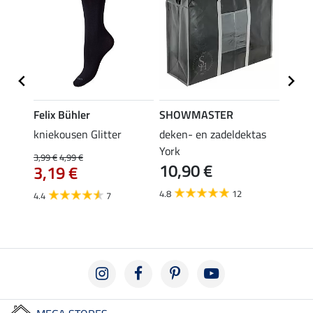
Felix Bühler
SHOWMASTER
Felix
root
kniekousen Glitter
deken- en zadeldektas
kniek
York
3,99 €
4,99 €
3,99 €
10,90 €
3,19 €
3,1
4.8
12
4.4
7
4.6