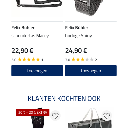
Felix Bühler
Felix Bühler
schoudertas Macey
horloge Shiny
22,90 €
24,90 €
5.0
1
3.0
2
toevoegen
toevoegen
KLANTEN KOCHTEN OOK
20 % + 20 % EXTRA
20 %