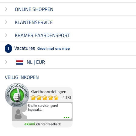
ONLINE SHOPPEN
KLANTENSERVICE
KRAMER PAARDENSPORT
Vacatures
Groei met ons mee
1
NL | EUR
VEILIG INKOPEN
Klantbeoordelingen
4.7
/
5
Snelle service, goed
ingepakt.
eKomi
Klantenfeedback