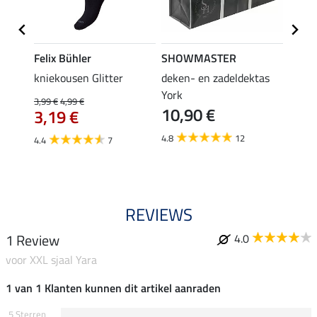
Felix Bühler
SHOWMASTER
Felix
iger
kniekousen Glitter
deken- en zadeldektas
kniek
tors
York
3,99 €
4,99 €
3,99 €
10,90 €
3,19 €
3,1
4.8
12
4.4
7
4.5
REVIEWS
1 Review
4.0
voor XXL sjaal Yara
1 van 1 Klanten kunnen dit artikel aanraden
5 Sterren