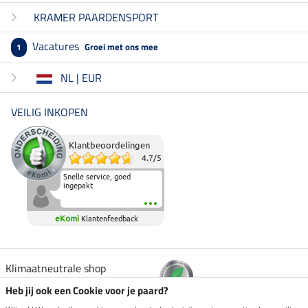
KRAMER PAARDENSPORT
Vacatures
Groei met ons mee
1
NL | EUR
VEILIG INKOPEN
Klantbeoordelingen
4.7
/
5
Snelle service, goed
ingepakt.
eKomi
Klantenfeedback
Klimaatneutrale shop
Heb jij ook een Cookie voor je paard?