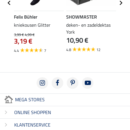
Felix Bühler
SHOWMASTER
Felix
root
kniekousen Glitter
deken- en zadeldektas
kniek
York
3,99 €
4,99 €
3,99 €
10,90 €
3,19 €
3,1
4.8
12
4.4
7
4.6
MEGA STORES
ONLINE SHOPPEN
KLANTENSERVICE