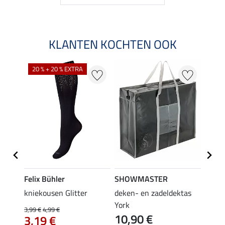
KLANTEN KOCHTEN OOK
20 % + 20 % EXTRA
Felix Bühler
SHOWMASTER
KNIG
root
kniekousen Glitter
deken- en zadeldektas
capta
3,9
York
3,99 €
4,99 €
10,90 €
3,19 €
5.0