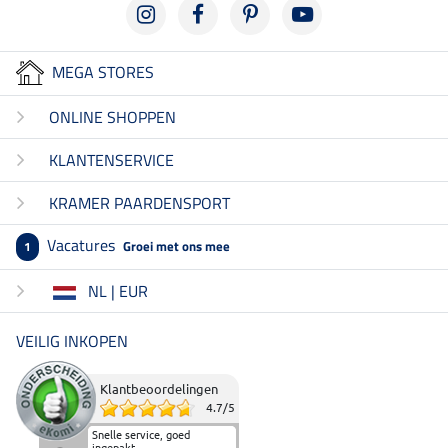
MEGA STORES
ONLINE SHOPPEN
KLANTENSERVICE
KRAMER PAARDENSPORT
Vacatures
Groei met ons mee
1
NL | EUR
VEILIG INKOPEN
Klantbeoordelingen
4.7
/
5
Snelle service, goed
ingepakt.