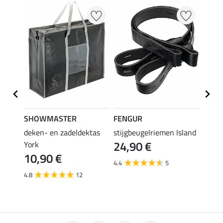
SHOWMASTER
FENGUR
SHO
hoes
deken- en zadeldektas
stijgbeugelriemen Island
teddy
24,90 €
York
stijg
10,90 €
6,9
4.4
5
4.8
12
5.0