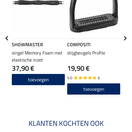
SHOWMASTER
COMPOSITI
COM
singel Memory Foam met
stijgbeugels Profile
veil
elastische inzet
37,90 €
19,90 €
(24,90
24
5.0
6
toevoegen
5.0
toevoegen
KLANTEN KOCHTEN OOK