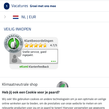
Vacatures
Groei met ons mee
1
NL | EUR
VEILIG INKOPEN
Klantbeoordelingen
4.7
/
5
Snelle service, goed
ingepakt.
eKomi
Klantenfeedback
Klimaatneutrale shop
Heb jij ook een Cookie voor je paard?
Verzending per
Wij ook! We gebruiken cookies en andere technologieën om je een optimale en veilige
online winkelen aan te bieden, om de prestaties van onze website te meten en om
relevante producten voor jou en je paard te tonen! Hiervoor verzamelen we gegevens