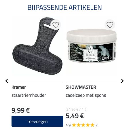
BIJPASSENDE ARTIKELEN
Kramer
SHOWMASTER
SHO
staartriemhouder
zadelzeep met spons
verz
lede
9,99 €
(21,96 € / 1 l)
(23,80
5,49 €
11
toevoegen
4.9
7