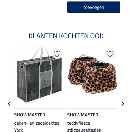
toevoegen
KLANTEN KOCHTEN OOK
SHOWMASTER
SHOWMASTER
SHO
deken- en zadeldektas
teddyfleece
teddy
12,
or
York
stijgbeugeltasjes