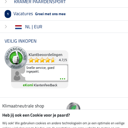
KRAMER PAARDENSPORT
Vacatures
Groei met ons mee
1
NL | EUR
VEILIG INKOPEN
Klantbeoordelingen
4.7
/
5
Snelle service, goed
ingepakt.
eKomi
Klantenfeedback
Klimaatneutrale shop
Heb jij ook een Cookie voor je paard?
Verzending per
Wij ook! We gebruiken cookies en andere technologieën om je een optimale en veilige