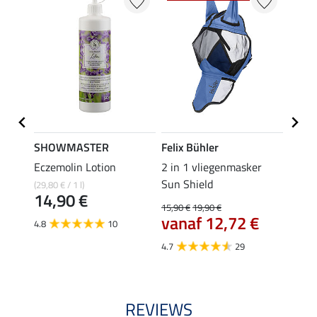
SHOWMASTER
Felix Bühler
SHO
er
Eczemolin Lotion
2 in 1 vliegenmasker
oorne
Sun Shield
(29,80 € / 1 l)
5,49 €
14,90 €
4,3
15,90 €
19,90 €
vanaf 12,72 €
4.8
10
4.1
4.7
29
REVIEWS