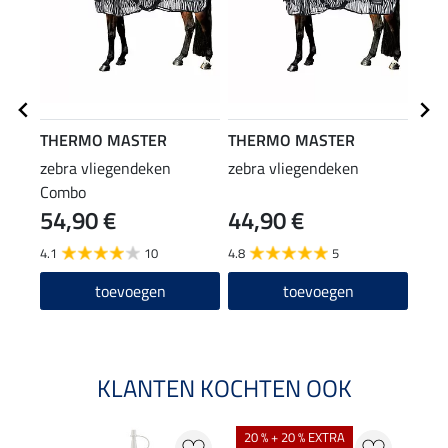
THERMO MASTER
THERMO MASTER
THE
zebra vliegendeken
zebra vliegendeken
zebr
Combo
Com
54,90 €
44,90 €
54
4.1
10
4.8
5
4.1
toevoegen
toevoegen
KLANTEN KOCHTEN OOK
20 % + 20 % EXTRA
21 %