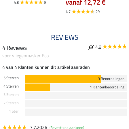
vanaf 12,72 €
4.8
9
4.0
4.7
29
REVIEWS
4 Reviews
4.8
voor vliegenmasker Eco
4 van 4 Klanten kunnen dit artikel aanraden
5 Sterren
3 Beoordelingen
4 Sterren
1 Klantenbeoordeling
3 Sterren
2 Sterren
1 Ster
7.7.2026
(Bevestigde aankoop)