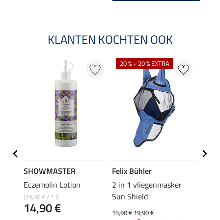
KLANTEN KOCHTEN OOK
20 % + 20 % EXTRA
21 %
SHOWMASTER
Felix Bühler
SHO
er
Eczemolin Lotion
2 in 1 vliegenmasker
oorne
Sun Shield
(29,80 € / 1 l)
5,49 €
14,90 €
4,3
15,90 €
19,90 €