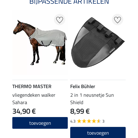
BIJPASSENDE ARTIKELEN
THERMO MASTER
Felix Bühler
vliegendeken walker
2 in 1 neusnetje Sun
Sahara
Shield
34,90 €
8,99 €
4.3
3
toevoegen
toevoegen