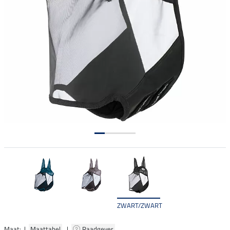
ZWART/ZWART
Maat: |
Maattabel
|
Raadgever