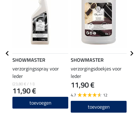
SHOWMASTER
SHOWMASTER
SHO
verzorgingsspray voor
verzorgingsdoekjes voor
lede
leder
leder
11,90 €
(23,80 € / 1 l)
(31,96
11,90 €
7,9
4.7
12
5.0
toevoegen
toevoegen