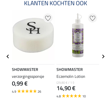
KLANTEN KOCHTEN OOK
SHOWMASTER
SHOWMASTER
SHO
trong
verzorgingssponsje
Eczemolin Lotion
hoefo
0,99 €
(29,80 € / 1 l)
(25,80 €
€
14,90 €
12,
4.9
26
4.8
10
4.6