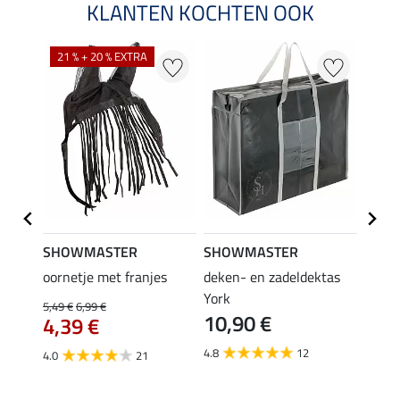
KLANTEN KOCHTEN OOK
21 % + 20 % EXTRA
SHOWMASTER
SHOWMASTER
Felix
bra
oornetje met franjes
deken- en zadeldektas
verle
York
kruis
5,49 €
6,99 €
10,90 €
borsts
4,39 €
7,9
4.8
12
4.0
21
4.9