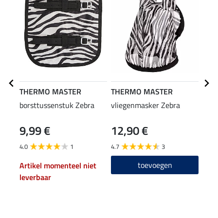
THERMO MASTER
THERMO MASTER
THE
borsttussenstuk Zebra
vliegenmasker Zebra
zebr
9,99 €
12,90 €
49
4.0
1
4.7
3
4.8
toevoegen
Artikel momenteel niet
leverbaar