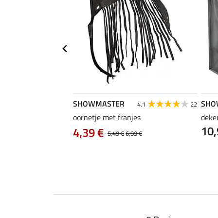
SHOWMASTER
SHO
3.0
2
4.1
22
oornetje met franjes
deke
10,
 Zebra
4,39 €
5,49 €
6,99 €