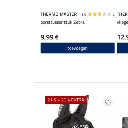
THERMO MASTER
THE
3.0
2
borsttussenstuk Zebra
vlieg
9,99 €
12,
toevoegen
21 % + 20 % EXTRA