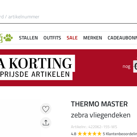
STALLEN
OUTFITS
SALE
MERKEN
CADEAUBON
nog
THERMO MASTER
zebra vliegendeken
Artikelnr.: 422062-155-WS
4.8
5 Klantenbeoordeli