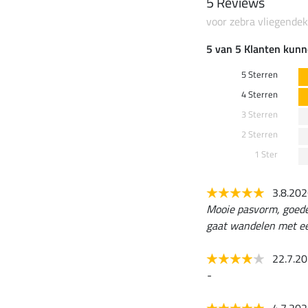
5 Reviews
voor zebra vliegende
5 van 5 Klanten kunn
5 Sterren
4 Sterren
3 Sterren
2 Sterren
1 Ster
3.8.20
Mooie pasvorm, goede 
gaat wandelen met ee
22.7.2
-