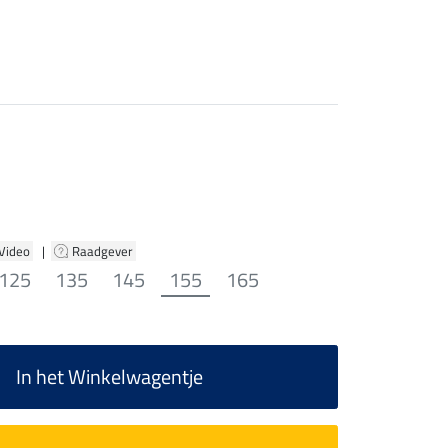
 Video
|
Raadgever
125
135
145
155
165
In het Winkelwagentje