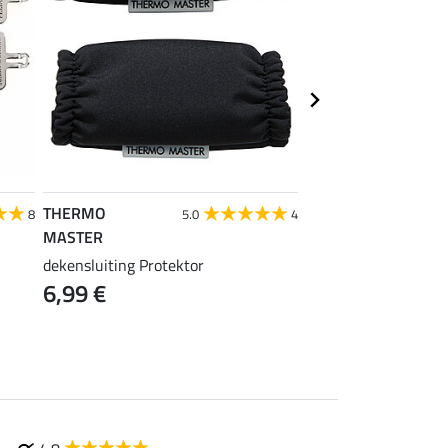
THERMO
THERMO
8
5.0
4
MASTER
MASTER
dekensluiting Protektor
borsttussenstuk Zeb
6,99 €
9,99 €