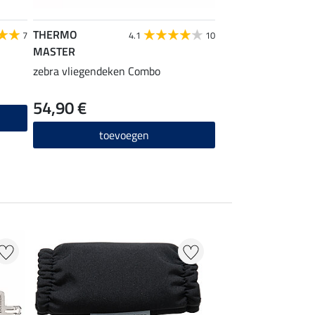
THERMO
THERMO MASTER
7
4.1
10
MASTER
zebra vliegen uitri
zebra vliegendeken Combo
49,90 €
54,90 €
toevo
toevoegen