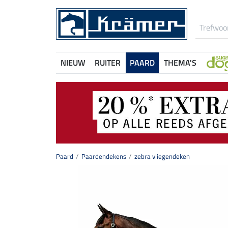
NIEUW
RUITER
PAARD
THEMA'S
Paard
Paardendekens
zebra vliegendeken