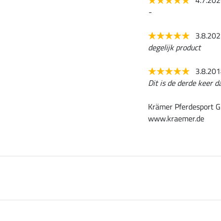
4.7.20
-
3.8.20
degelijk product
3.8.20
Dit is de derde keer d
Krämer Pferdesport G
www.kraemer.de