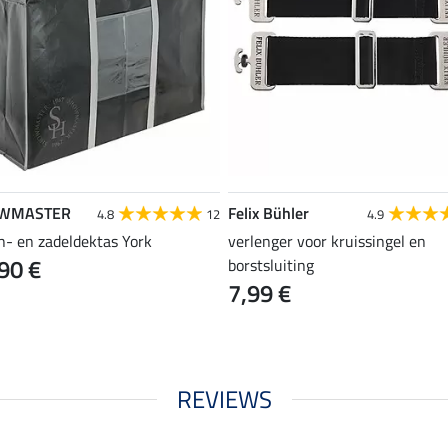
WMASTER
Felix Bühler
4.8
12
4.9
n- en zadeldektas York
verlenger voor kruissingel en
90 €
borstsluiting
7,99 €
REVIEWS