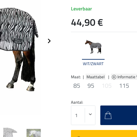
Leverbaar
44,90 €
WIT/ZWART
Maat: |
Maattabel
|
Informatie
85
95
105
115
Aantal: