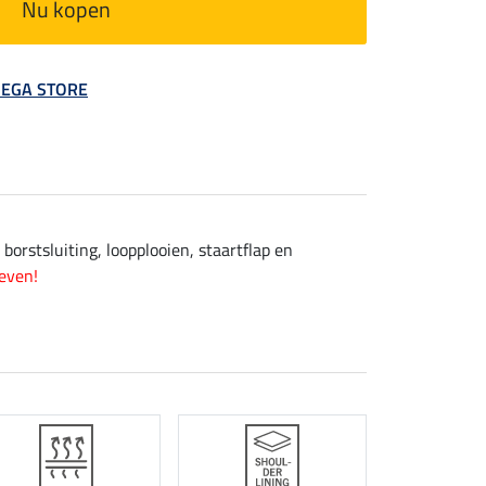
Nu kopen
 MEGA STORE
orstsluiting, loopplooien, staartflap en
even!