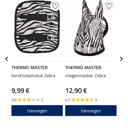
THERMO MASTER
THERMO MASTER
THE
borsttussenstuk Zebra
vliegenmasker Zebra
zebr
9,99 €
12,90 €
49
3.0
2
4.7
3
4.9
toevoegen
toevoegen