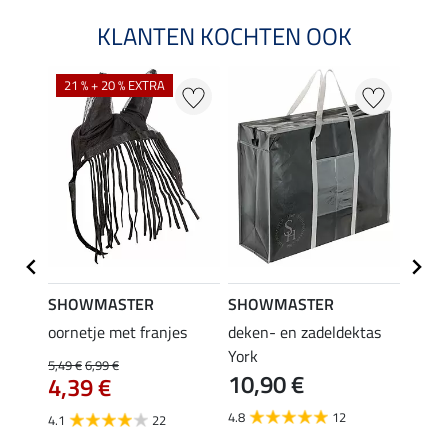
KLANTEN KOCHTEN OOK
21 % + 20 % EXTRA
SHOWMASTER
SHOWMASTER
Felix
bra
oornetje met franjes
deken- en zadeldektas
verle
York
kruis
5,49 €
6,99 €
10,90 €
borsts
4,39 €
7,9
4.8
12
4.1
22
4.9