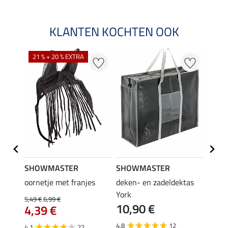
KLANTEN KOCHTEN OOK
21 % + 20 % EXTRA
SHOWMASTER
SHOWMASTER
Felix
oornetje met franjes
deken- en zadeldektas
verle
York
kruis
5,49 €
6,99 €
10,90 €
borsts
4,39 €
7,9
4.8
12
4.1
22