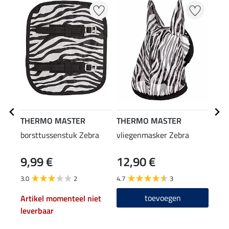
THERMO MASTER
THERMO MASTER
THE
borsttussenstuk Zebra
vliegenmasker Zebra
zebr
9,99 €
12,90 €
49
3.0
2
4.7
3
4.9
toevoegen
Artikel momenteel niet
leverbaar