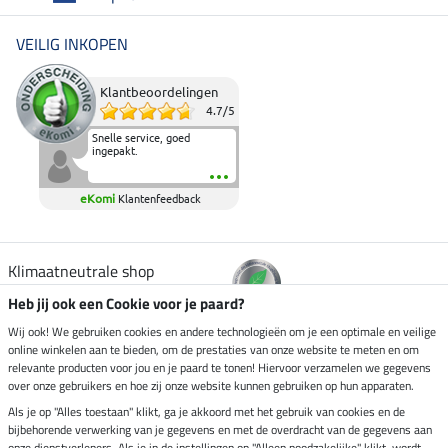
VEILIG INKOPEN
Klantbeoordelingen
4.7
/
5
Snelle service, goed
ingepakt.
eKomi
Klantenfeedback
Klimaatneutrale shop
Heb jij ook een Cookie voor je paard?
Verzending per
Wij ook! We gebruiken cookies en andere technologieën om je een optimale en veilige
online winkelen aan te bieden, om de prestaties van onze website te meten en om
relevante producten voor jou en je paard te tonen! Hiervoor verzamelen we gegevens
over onze gebruikers en hoe zij onze website kunnen gebruiken op hun apparaten.
Veilig betalen met
Als je op "Alles toestaan" klikt, ga je akkoord met het gebruik van cookies en de
bijbehorende verwerking van je gegevens en met de overdracht van de gegevens aan
onze dienstverleners. Als je in de instellingen op "Alleen noodzakelijke" klikt, wordt