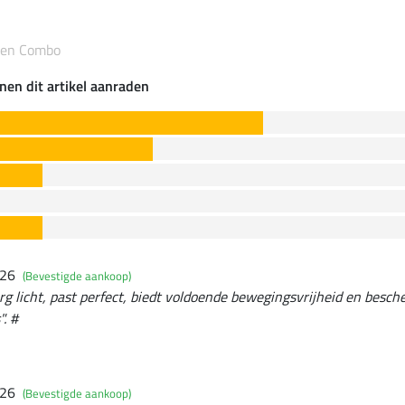
eken Combo
nen dit artikel aanraden
026
(Bevestigde aankoop)
erg licht, past perfect, biedt voldoende bewegingsvrijheid en besc
. #
026
(Bevestigde aankoop)