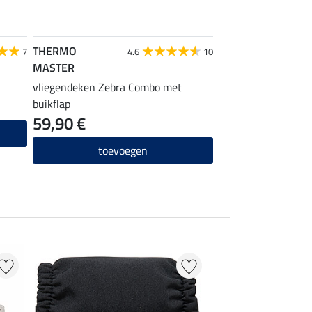
THERMO
THERMO MASTER
7
4.6
10
MASTER
zebra vliegendeken
vliegendeken Zebra Combo met
44,90 €
buikflap
59,90 €
toevo
toevoegen