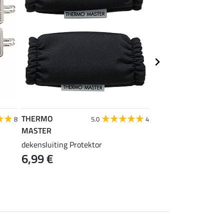
THERMO
Kramer
8
5.0
4
MASTER
dekenladder Safety
14,90 €
dekensluiting Protektor
6,99 €