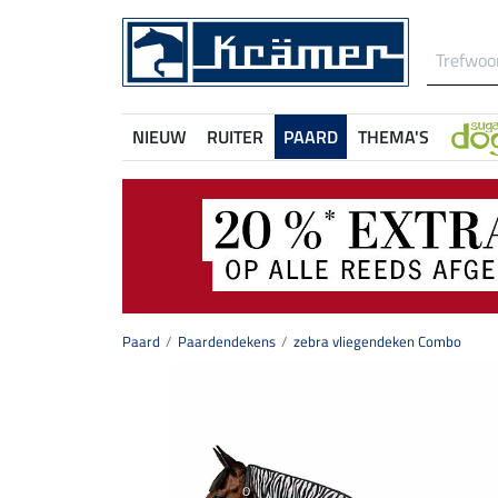
NIEUW
RUITER
PAARD
THEMA'S
Paard
Paardendekens
zebra vliegendeken Combo