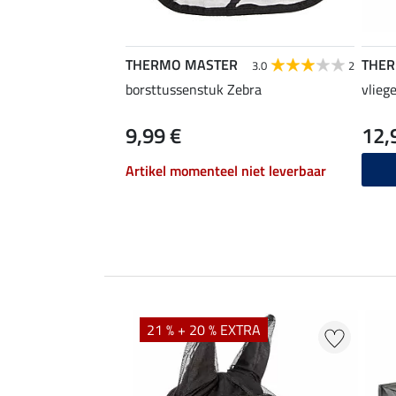
THERMO MASTER
THE
3.0
2
borsttussenstuk Zebra
vlieg
9,99 €
12,
Artikel momenteel niet leverbaar
21 % + 20 % EXTRA