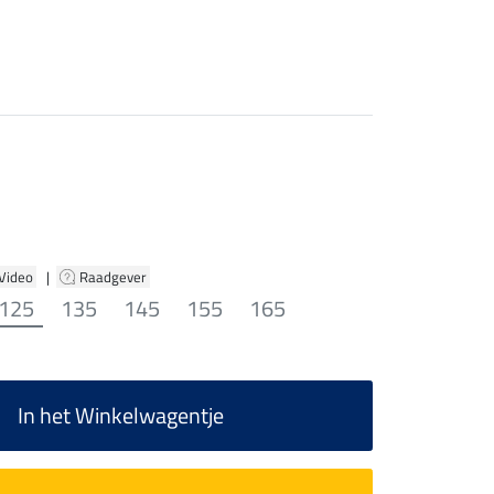
 Video
|
Raadgever
125
135
145
155
165
In het Winkelwagentje