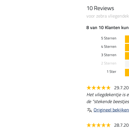
10 Reviews
voor zebra vliegend
8 van 10 Klanten kun
5 Sterren
4 Sterren
3 Sterren
2 Sterren
1 Ster
29.7.2
Het vliegdekentje is 
de "stekende beestjes"
Origineel bekijken
28.7.2