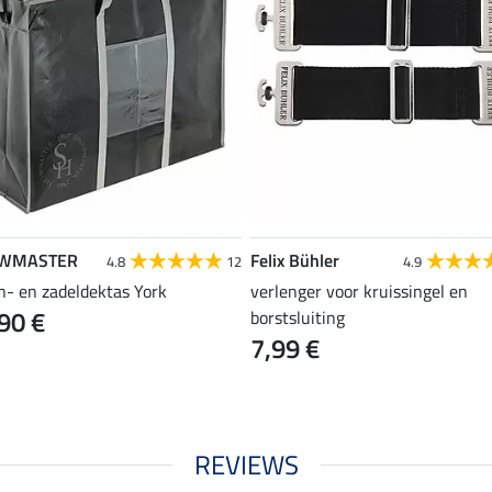
WMASTER
Felix Bühler
4.8
12
4.9
n- en zadeldektas York
verlenger voor kruissingel en
90 €
borstsluiting
7,99 €
REVIEWS