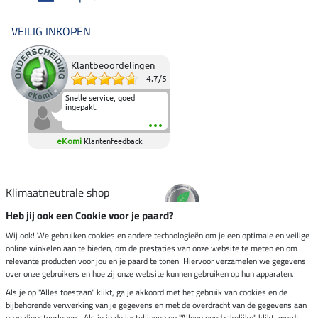
VEILIG INKOPEN
Klantbeoordelingen
4.7
/
5
Snelle service, goed
ingepakt.
eKomi
Klantenfeedback
Klimaatneutrale shop
Heb jij ook een Cookie voor je paard?
Verzending per
Wij ook! We gebruiken cookies en andere technologieën om je een optimale en veilige
online winkelen aan te bieden, om de prestaties van onze website te meten en om
relevante producten voor jou en je paard te tonen! Hiervoor verzamelen we gegevens
over onze gebruikers en hoe zij onze website kunnen gebruiken op hun apparaten.
Veilig betalen met
Als je op "Alles toestaan" klikt, ga je akkoord met het gebruik van cookies en de
bijbehorende verwerking van je gegevens en met de overdracht van de gegevens aan
onze dienstverleners. Als je in de instellingen op "Alleen noodzakelijke" klikt, wordt