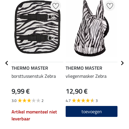
THERMO MASTER
THERMO MASTER
THE
borsttussenstuk Zebra
vliegenmasker Zebra
zebr
9,99 €
12,90 €
49
3.0
2
4.7
3
4.9
toevoegen
Artikel momenteel niet
leverbaar