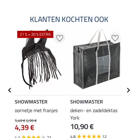
KLANTEN KOCHTEN OOK
21 % + 20 % EXTRA
SHOWMASTER
SHOWMASTER
Felix
oornetje met franjes
deken- en zadeldektas
verle
York
kruis
5,49 €
6,99 €
10,90 €
borsts
4,39 €
7,9
4.8
12
4.1
22