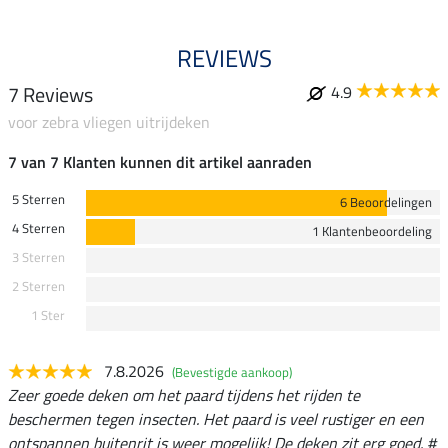
REVIEWS
7 Reviews
4.9
voor zebra vliegen uitrijdeken
7 van 7 Klanten kunnen dit artikel aanraden
5 Sterren
6 Beoordelingen
4 Sterren
1 Klantenbeoordeling
3 Sterren
2 Sterren
1 Ster
7.8.2026
(Bevestigde aankoop)
Zeer goede deken om het paard tijdens het rijden te
beschermen tegen insecten. Het paard is veel rustiger en een
ontspannen buitenrit is weer mogelijk! De deken zit erg goed. #