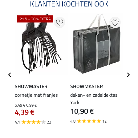
KLANTEN KOCHTEN OOK
21 % + 20 % EXTRA
SHOWMASTER
SHOWMASTER
Felix
bra
oornetje met franjes
deken- en zadeldektas
verle
York
kruis
5,49 €
6,99 €
10,90 €
borsts
4,39 €
7,9
4.8
12
4.1
22
4.9