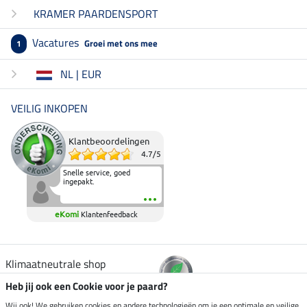
KRAMER PAARDENSPORT
Vacatures
Groei met ons mee
1
NL | EUR
VEILIG INKOPEN
Klantbeoordelingen
4.7
/
5
Snelle service, goed
ingepakt.
eKomi
Klantenfeedback
Klimaatneutrale shop
Heb jij ook een Cookie voor je paard?
Verzending per
Wij ook! We gebruiken cookies en andere technologieën om je een optimale en veilige