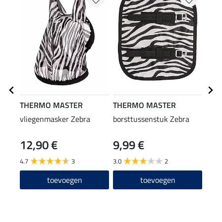
THERMO MASTER
THERMO MASTER
SHO
vliegenmasker Zebra
borsttussenstuk Zebra
vlie
voor
12,90 €
9,99 €
3,9
4.7
3
3.0
2
4.6
toevoegen
toevoegen