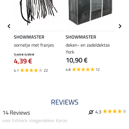
SHOWMASTER
SHOWMASTER
Felix
oornetje met franjes
deken- en zadeldektas
verle
York
kruis
5,49 €
6,99 €
10,90 €
borsts
4,39 €
7,9
4.8
12
4.1
22
4.9
REVIEWS
14 Reviews
4.3
voor fullneck vliegendeken Karoo