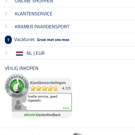
ONLINE SHOPPEN
KLANTENSERVICE
KRAMER PAARDENSPORT
Vacatures
Groei met ons mee
1
NL | EUR
VEILIG INKOPEN
Klantbeoordelingen
4.7
/
5
Snelle service, goed
ingepakt.
eKomi
Klantenfeedback