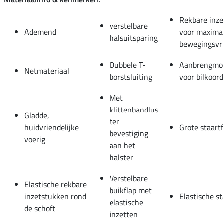
Rekbare inz
verstelbare
Ademend
voor maxima
halsuitsparing
bewegingsvri
Dubbele T-
Aanbrengmog
Netmateriaal
borstsluiting
voor bilkoor
Met
klittenbandlus
Gladde,
ter
huidvriendelijke
Grote staartf
bevestiging
voerig
aan het
halster
Verstelbare
Elastische rekbare
buikflap met
inzetstukken rond
Elastische s
elastische
de schoft
inzetten