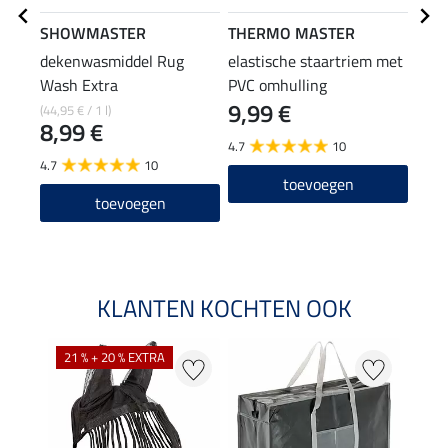
SHOWMASTER
THERMO MASTER
Safe
dekenwasmiddel Rug
elastische staartriem met
Safe
Wash Extra
PVC omhulling
voor
9,99 €
5,9
(44,95 € / 1 l)
8,99 €
4.7
10
4.8
4.7
10
toevoegen
toevoegen
KLANTEN KOCHTEN OOK
21 % + 20 % EXTRA