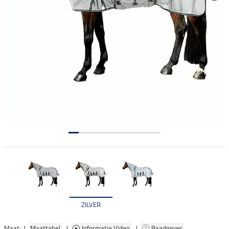
ZILVER
Maat: |
Maattabel
|
Informatie Video
|
Raadgever