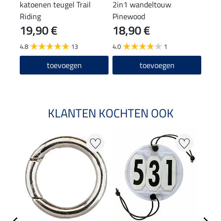
katoenen teugel Trail
2in1 wandeltouw
knop
Riding
Pinewood
teug
19,90 €
18,90 €
22
4.8
13
4.0
1
5.0
toevoegen
toevoegen
KLANTEN KOCHTEN OOK