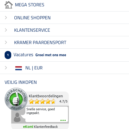
MEGA STORES
ONLINE SHOPPEN
KLANTENSERVICE
KRAMER PAARDENSPORT
Vacatures
Groei met ons mee
1
NL | EUR
VEILIG INKOPEN
Klantbeoordelingen
4.7
/
5
Snelle service, goed
ingepakt.
eKomi
Klantenfeedback