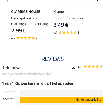
CLARIDGE HOUSE
Kramer
Kram
sband
karabijnhaak voor
hoofdnummer rond
teuge
3,49 €
2,4
martingaal en voortuig
2,99 €
4.7
3
4.6
4.7
7
REVIEWS
1 Review
4.0
voor waterdicht hoofdstel Eifel
1 van 1 Klanten kunnen dit artikel aanraden
5 Sterren
4 Sterren
1 Klantenbeoordeling