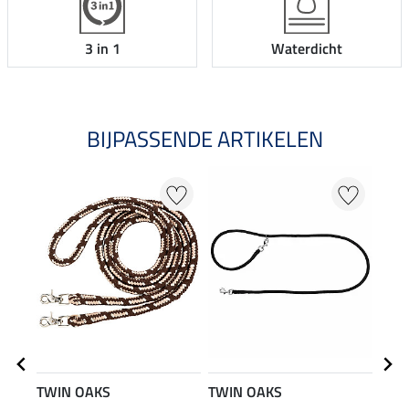
3 in 1
Waterdicht
BIJPASSENDE ARTIKELEN
TWIN OAKS
TWIN OAKS
TWI