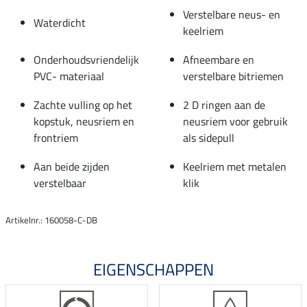
Verstelbare neus- en
Waterdicht
keelriem
Onderhoudsvriendelijk
Afneembare en
PVC- materiaal
verstelbare bitriemen
Zachte vulling op het
2 D ringen aan de
kopstuk, neusriem en
neusriem voor gebruik
frontriem
als sidepull
Aan beide zijden
Keelriem met metalen
verstelbaar
klik
Artikelnr.: 160058-C-DB
EIGENSCHAPPEN