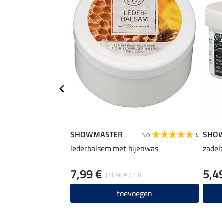
SHOWMASTER
SHO
5.0
4
lederbalsem met bijenwas
zadel
7,99 €
5,4
(31,96 € / 1 l)
toevoegen