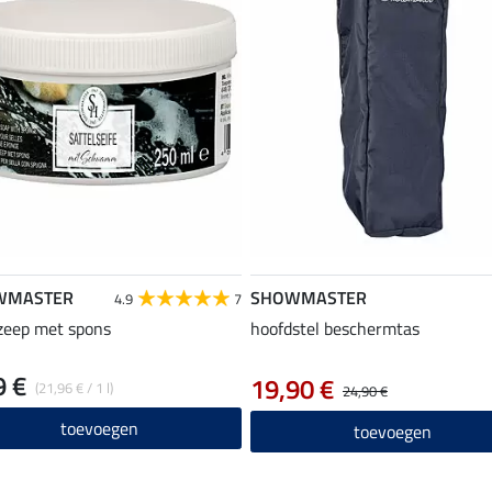
WMASTER
SHOWMASTER
4.9
7
zeep met spons
hoofdstel beschermtas
9 €
19,90 €
(21,96 € / 1 l)
24,90 €
toevoegen
toevoegen