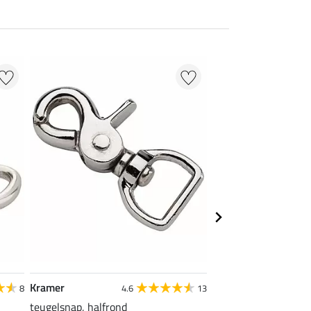
Kramer
SHOWMASTER
8
4.6
13
4
teugelsnap, halfrond
elastische lichaams