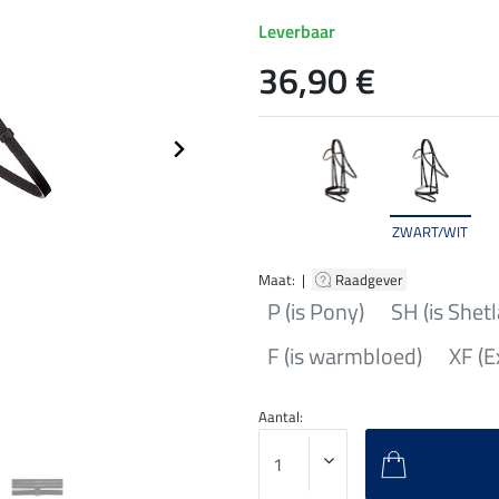
Leverbaar
36,90 €
ZWART/WIT
Maat: |
Raadgever
P (is Pony)
SH (is Shet
F (is warmbloed)
XF (E
Aantal: