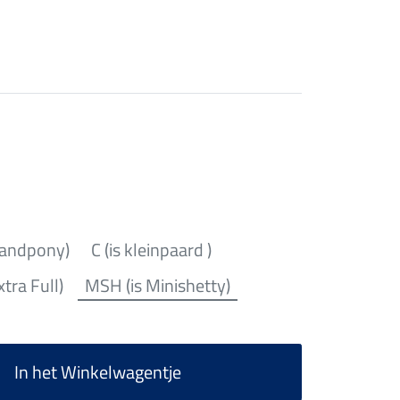
landpony)
C (is kleinpaard )
xtra Full)
MSH (is Minishetty)
In het Winkelwagentje