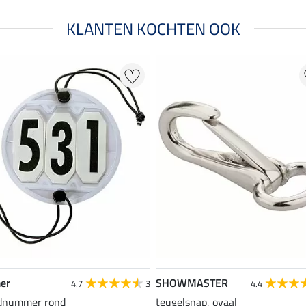
KLANTEN KOCHTEN OOK
er
SHOWMASTER
4.7
3
4.4
dnummer rond
teugelsnap, ovaal