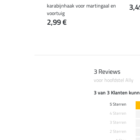
3,4
karabijnhaak voor martingaal en
voortuig
2,99 €
3 Reviews
voor hoofdstel Ally
3 van 3 Klanten kunn
5 Sterren
4 Sterren
3 Sterren
2 Sterren