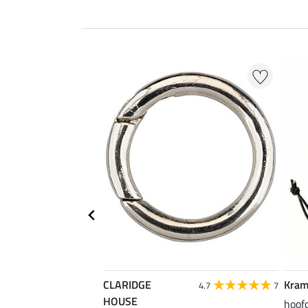
CLARIDGE
Kram
4.2
17
4.7
7
HOUSE
aamsband
hoof