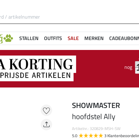
STALLEN
OUTFITS
SALE
MERKEN
CADEAUBON
nog
SHOWMASTER
hoofdstel Ally
Artikelnr.: 320829-MSH-SW
5.0
3 Klantenbeoordeli