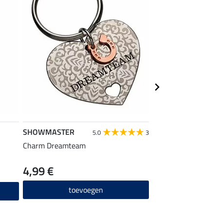
SHOWMASTER
SHOWMASTER
5.0
3
Charm Dreamteam
verzorgingsdoekjes 
4,99 €
11,90 €
toevoegen
toevo