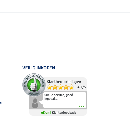
VEILIG INKOPEN
Klantbeoordelingen
4.7
/
5
Snelle service, goed
ingepakt.
e
eKomi
Klantenfeedback