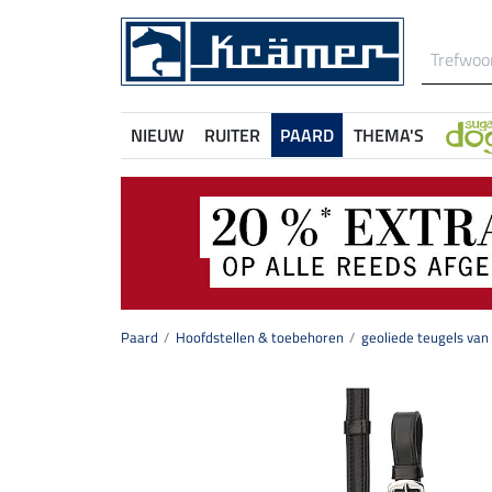
NIEUW
RUITER
PAARD
THEMA'S
Paard
Hoofdstellen & toebehoren
geoliede teugels van