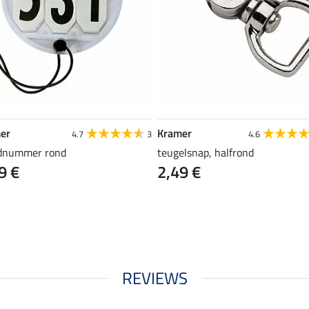
er
Kramer
4.7
3
4.6
dnummer rond
teugelsnap, halfrond
9 €
2,49 €
REVIEWS