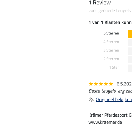
1 Review
voor geoliede teugels
1 van 1 Klanten kunn
5 Sterren
4 Sterren
3 Sterren
2 Sterren
1 Ster
6.5.20
Beste teugels, erg za
Origineel bekijken
Krämer Pferdesport G
www.kraemer.de