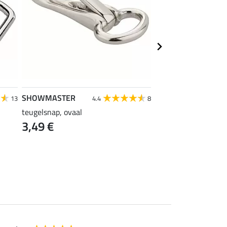
SHOWMASTER
SHOWMASTER
13
4.4
8
4
teugelsnap, ovaal
elastische lichaams
3,49 €
11,90 €