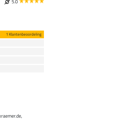
5.0
1 Klantenbeoordeling
kraemer.de,