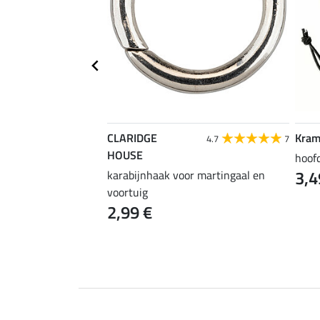
CLARIDGE
Kram
4.2
17
4.7
7
HOUSE
aamsband
hoof
3,4
karabijnhaak voor martingaal en
voortuig
2,99 €