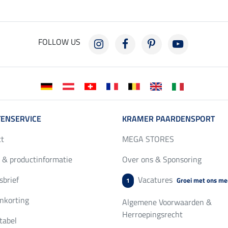
FOLLOW US
ENSERVICE
KRAMER PAARDENSPORT
ct
MEGA STORES
 & productinformatie
Over ons & Sponsoring
brief
Vacatures
Groei met ons me
1
nkorting
Algemene Voorwaarden &
Herroepingsrecht
tabel