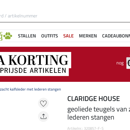
STALLEN
OUTFITS
SALE
MERKEN
CADEAUBON
nog
 zacht kalfsleder met lederen stangen
CLARIDGE HOUSE
geoliede teugels van 
lederen stangen
Artikelnr.: 320857-F-S