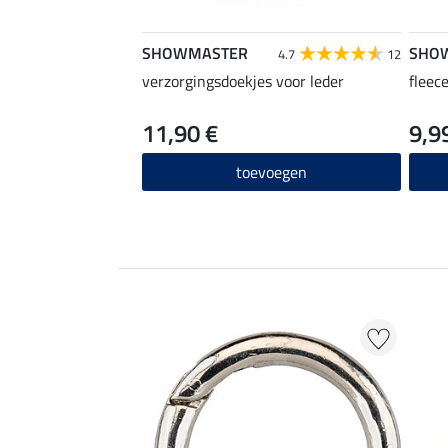
SHOWMASTER
SHO
4.7
12
verzorgingsdoekjes voor leder
fleec
11,90 €
9,9
toevoegen