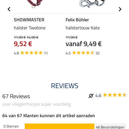
SHOWMASTER
Felix Bühler
SHO
y
halster Twotone
halstertouw Kate
vlieg
voord
11,90 €
14,90 €
11,90 €
9,52 €
vanaf 9,49 €
2,99 €
van
4.8
11
4.5
32
4.6
REVIEWS
67 Reviews
4.6
voor vliegenfranjes super voordelig
64 van 67 Klanten kunnen dit artikel aanraden
5 Sterren
46 Beoordelingen