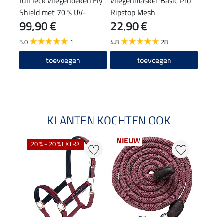
fullneck vliegendeken Fly
vliegenmasker Basic Pro
neus
Shield met 70 % UV-
Ripstop Mesh
99,90 €
22,90 €
4,9
bescherming
5.0
1
4.8
28
4.9
toevoegen
toevoegen
KLANTEN KOCHTEN OOK
NIEUW
20 % + 20 % EXTRA
25 %