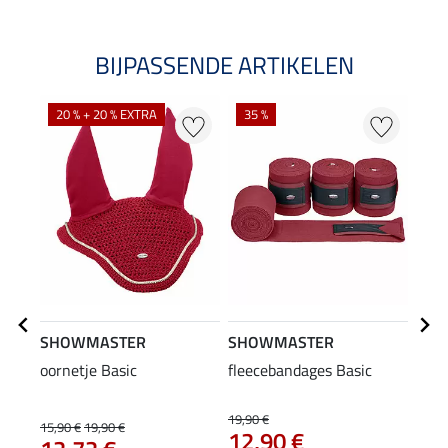
BIJPASSENDE ARTIKELEN
20 % + 20 % EXTRA
35 %
20
SHOWMASTER
SHOWMASTER
SHO
oornetje Basic
fleecebandages Basic
zade
19,90 €
15,90 €
19,90 €
31,90
12,90 €