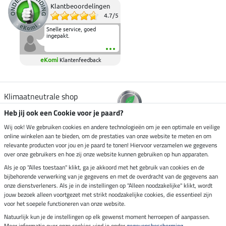
Klantbeoordelingen
4.7
/
5
Snelle service, goed
ingepakt.
eKomi
Klantenfeedback
Klimaatneutrale shop
Heb jij ook een Cookie voor je paard?
Verzending per
Wij ook! We gebruiken cookies en andere technologieën om je een optimale en veilige
online winkelen aan te bieden, om de prestaties van onze website te meten en om
relevante producten voor jou en je paard te tonen! Hiervoor verzamelen we gegevens
over onze gebruikers en hoe zij onze website kunnen gebruiken op hun apparaten.
Veilig betalen met
Als je op "Alles toestaan" klikt, ga je akkoord met het gebruik van cookies en de
bijbehorende verwerking van je gegevens en met de overdracht van de gegevens aan
onze dienstverleners. Als je in de instellingen op "Alleen noodzakelijke" klikt, wordt
jouw bezoek alleen voortgezet met strikt noodzakelijke cookies, die essentieel zijn
Impressum
voor het soepele functioneren van onze website.
Natuurlijk kun je de instellingen op elk gewenst moment herroepen of aanpassen.
Meer informatie over onze cookies vind je onder
gegevensbescherming
.