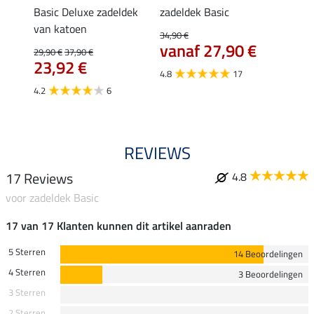
Basic Deluxe zadeldek
zadeldek Basic
halst
van katoen
karab
34,90 €
6,4
vanaf 27,90 €
29,90 €
37,90 €
23,92 €
4.7
4.8
17
4.2
6
REVIEWS
17 Reviews
4.8
voor zadeldek Basic
17 van 17 Klanten kunnen dit artikel aanraden
5 Sterren
14 Beoordelingen
4 Sterren
3 Beoordelingen
3 Sterren
2 Sterren