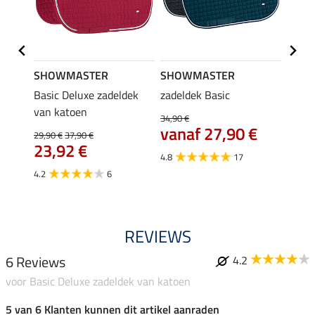
SHOWMASTER
SHOWMASTER
SHO
Basic Deluxe zadeldek
zadeldek Basic
halst
van katoen
karab
34,90 €
6,4
vanaf 27,90 €
29,90 €
37,90 €
23,92 €
4.7
4.8
17
4.2
6
REVIEWS
6 Reviews
4.2
voor Basic Deluxe zadeldek van katoen
5 van 6 Klanten kunnen dit artikel aanraden