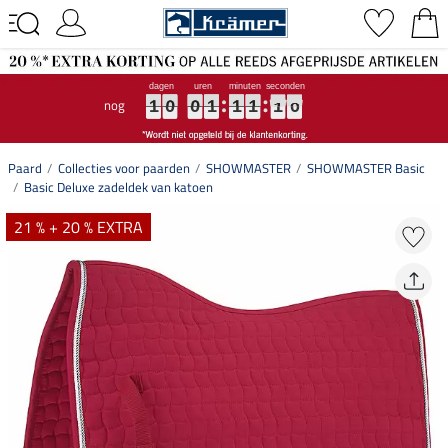
nog
1
1
1
0
0
0
0
0
0
1
1
1
1
1
1
1
1
1
0
0
0
9
9
9
1
0
0
1
1
1
0
9
Paard
Collecties voor paarden
SHOWMASTER
SHOWMASTER Basic
Basic Deluxe zadeldek van katoen
21 % + 20 % EXTRA