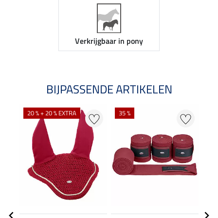
Verkrijgbaar in pony
BIJPASSENDE ARTIKELEN
20 % + 20 % EXTRA
35 %
20