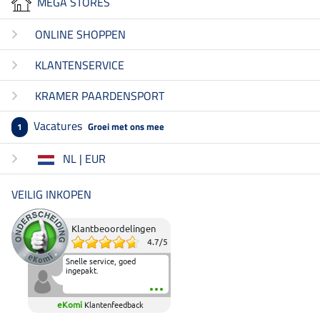
MEGA STORES
ONLINE SHOPPEN
KLANTENSERVICE
KRAMER PAARDENSPORT
Vacatures
Groei met ons mee
1
NL | EUR
VEILIG INKOPEN
Klantbeoordelingen
4.7
/
5
Snelle service, goed
ingepakt.
eKomi
Klantenfeedback