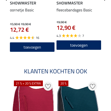
SHOWMASTER
SHOWMASTER
SHO
oornetje Basic
fleecebandages Basic
zade
19,90 €
15,90 €
19,90 €
31,90
12,90 €
12,72 €
25
4.3
7
4.4
16
4.7
toevoegen
toevoegen
KLANTEN KOCHTEN OOK
21 % + 20 % EXTRA
20 %