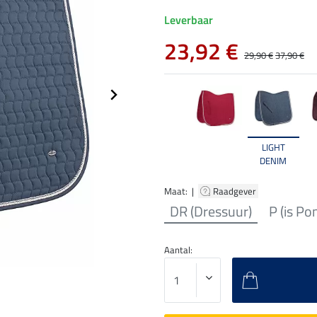
Leverbaar
23,92 €
29,90 €
37,90 €
LIGHT
DENIM
Maat: |
Raadgever
DR (Dressuur)
P (is Po
Aantal: