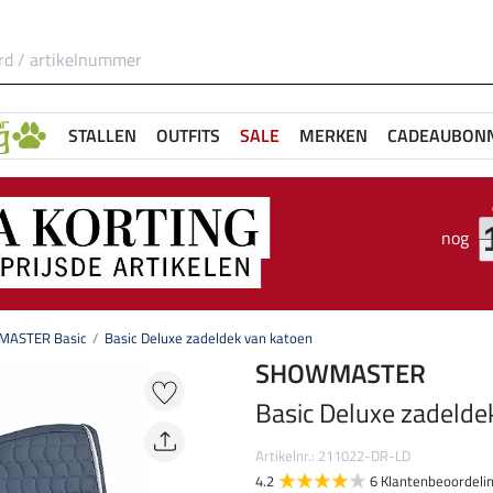
STALLEN
OUTFITS
SALE
MERKEN
CADEAUBON
nog
ASTER Basic
Basic Deluxe zadeldek van katoen
SHOWMASTER
Basic Deluxe zadelde
Artikelnr.: 211022-DR-LD
4.2
6 Klantenbeoordeli