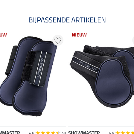
BIJPASSENDE ARTIKELEN
EUW
NIEUW
WMASTER
SHOWMASTER
4.6
43
4.6