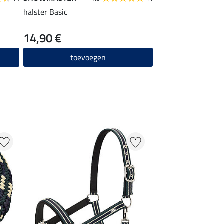
halster Basic
halstertouw Basic 
14,90 €
6,49 €
toevoegen
toevo
67 %