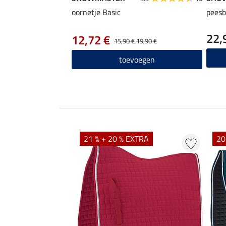
oornetje Basic
pees
22,
12,72 €
15,90 €
19,90 €
toevoegen
21 % + 20 % EXTRA
20