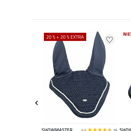
NI
20 % + 20 % EXTRA
SHOWMASTER
SHO
4.4
16