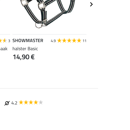
SHOWMASTER
SHOWMASTER
3
4.9
11
4
haak
halster Basic
oornetje Basic
14,90 €
vanaf 6,49 €
1
4.2