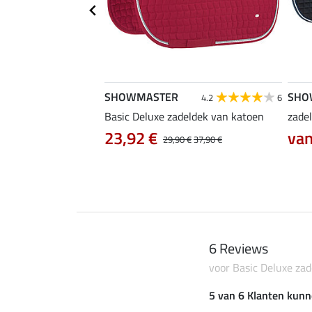
SHOWMASTER
SHO
4.4
16
4.2
6
Basic Deluxe zadeldek van katoen
zade
 €
23,92 €
van
19,90 €
29,90 €
37,90 €
6 Reviews
voor Basic Deluxe za
5 van 6 Klanten kunn