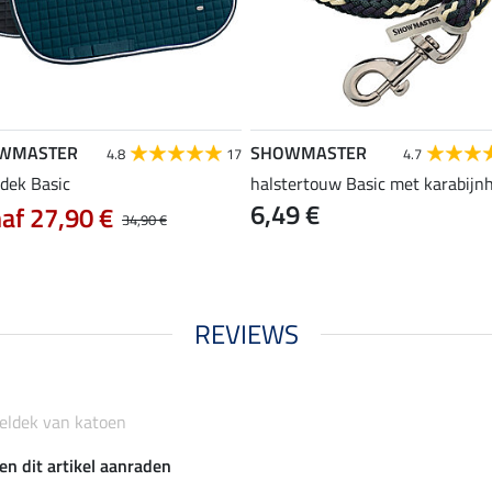
WMASTER
SHOWMASTER
4.8
17
4.7
ldek Basic
halstertouw Basic met karabijn
6,49 €
af 27,90 €
34,90 €
REVIEWS
deldek van katoen
en dit artikel aanraden