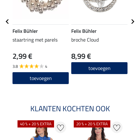
Felix Bühler
Felix Bühler
Feli
staartring met parels
broche Cloud
weds
2,99 €
8,99 €
39,90
31
3.8
4
toevoegen
toevoegen
KLANTEN KOCHTEN OOK
40 % + 20 % EXTRA
20 % + 20 % EXTRA
20 %