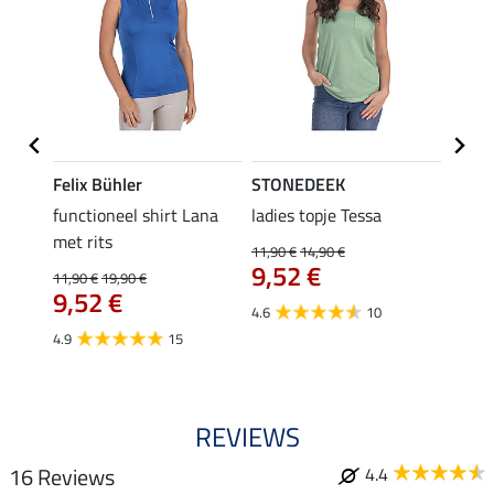
Felix Bühler
STONEDEEK
Felix
functioneel shirt Lana
ladies topje Tessa
zip-fu
met rits
Fleur
11,90 €
14,90 €
9,52 €
11,90 €
19,90 €
15,90 
9,52 €
12,
4.6
10
4.9
15
4.9
REVIEWS
16 Reviews
4.4