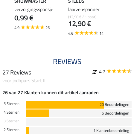
SHOWMASTER
STEEDS
effax
verzorgingssponsje
laarzenspanner
laarz
0,99 €
(12,90 € / 1 paar)
8,49 €
12,90 €
6,7
4.9
26
4.6
14
4.8
REVIEWS
27 Reviews
4.7
voor jodhpurs Start II
26 van 27 Klanten kunnen dit artikel aanraden
5 Sterren
20 Beoordelingen
4 Sterren
6 Beoordelingen
3 Sterren
2 Sterren
1 Klantenbeoordeling