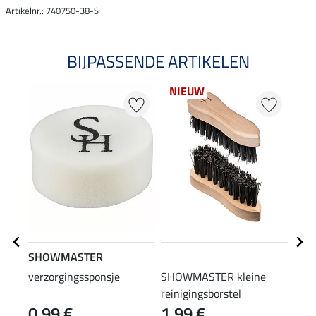
Artikelnr.: 740750-38-S
BIJPASSENDE ARTIKELEN
NIEUW
SHOWMASTER
STE
verzorgingssponsje
SHOWMASTER kleine
laar
reinigingsborstel
0,99 €
1,99 €
(12,90