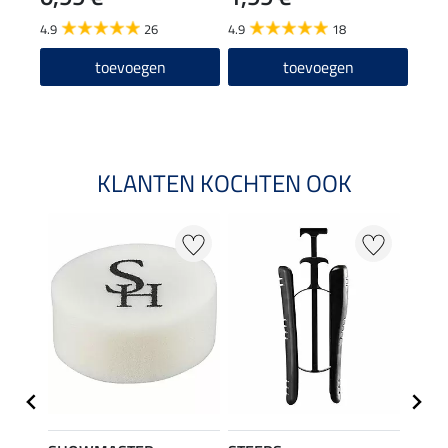
12
4.9
26
4.9
18
4.6
toevoegen
toevoegen
KLANTEN KOCHTEN OOK
22 %