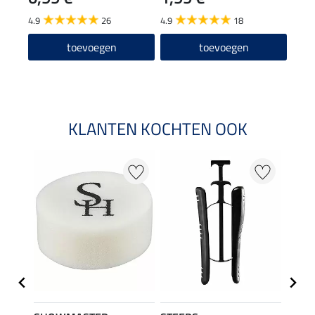
12
4.9
26
4.9
18
4.6
toevoegen
toevoegen
KLANTEN KOCHTEN OOK
22 %