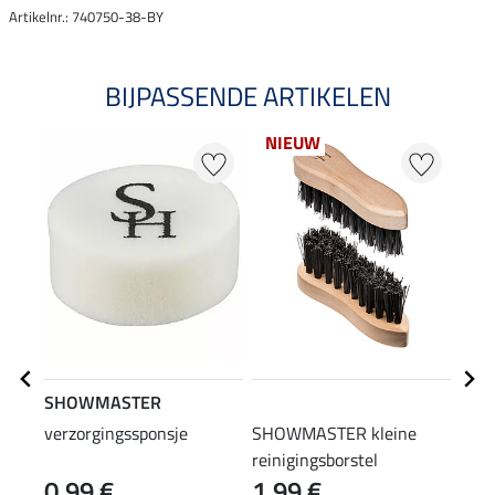
Artikelnr.: 740750-38-BY
BIJPASSENDE ARTIKELEN
NIEUW
SHOWMASTER
STE
verzorgingssponsje
SHOWMASTER kleine
laar
reinigingsborstel
0,99 €
1,99 €
(12,90