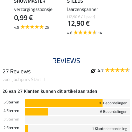
SHOWMASTER
STEEDS
effax
verzorgingssponsje
laarzenspanner
laarz
0,99 €
(12,90 € / 1 paar)
8,49 €
12,90 €
6,7
4.9
26
4.6
14
4.8
REVIEWS
27 Reviews
4.7
voor jodhpurs Start II
26 van 27 Klanten kunnen dit artikel aanraden
5 Sterren
20 Beoordelingen
4 Sterren
6 Beoordelingen
3 Sterren
2 Sterren
1 Klantenbeoordeling