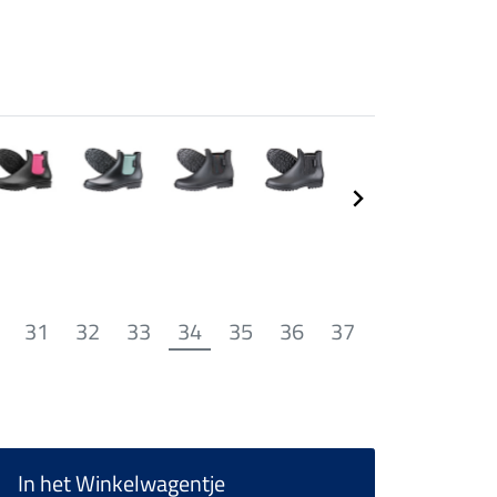
31
32
33
34
35
36
37
In het Winkelwagentje