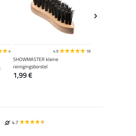
STEEDS
4
4.9
18
4
SHOWMASTER kleine
tenenverwarmer
0,99 €
reinigingsborstel
)
1,99 €
4.7