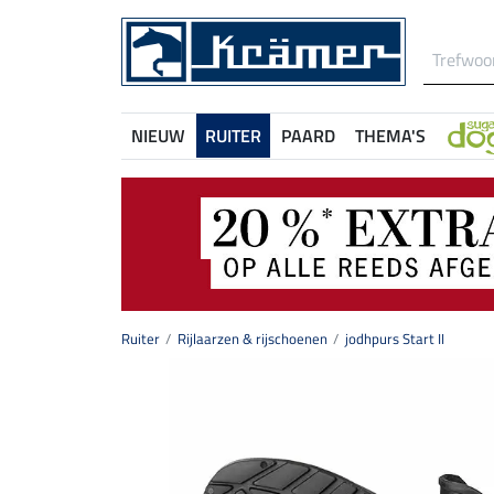
NIEUW
RUITER
PAARD
THEMA'S
Ruiter
Rijlaarzen & rijschoenen
jodhpurs Start II