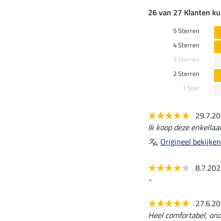
26 van 27 Klanten ku
5 Sterren
4 Sterren
3 Sterren
2 Sterren
1 Ster
29.7.2
Ik koop deze enkellaar
Origineel bekijken
8.7.20
-
27.6.2
Heel comfortabel, onda