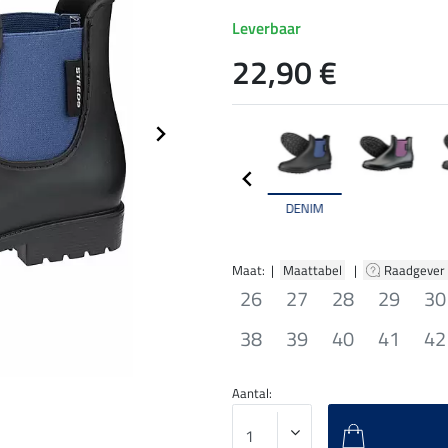
Leverbaar
22,90 €
DENIM
Maat: |
Maattabel
|
Raadgever
26
27
28
29
30
38
39
40
41
42
Aantal: