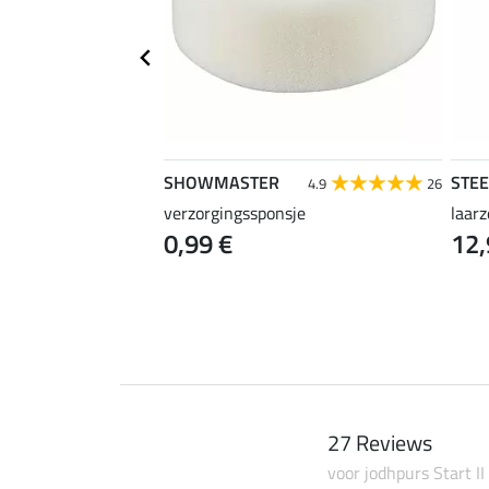
SHOWMASTER
STE
4.2
33
4.9
26
r
verzorgingssponsje
laar
0,99 €
12,
27 Reviews
voor jodhpurs Start II