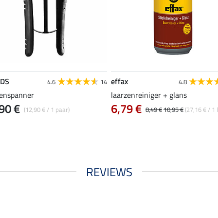
EDS
effax
4.6
14
4.8
zenspanner
laarzenreiniger + glans
90 €
6,79 €
(12,90 € / 1 paar)
8,49 €
10,95 €
(27,16 € / 1 l
REVIEWS