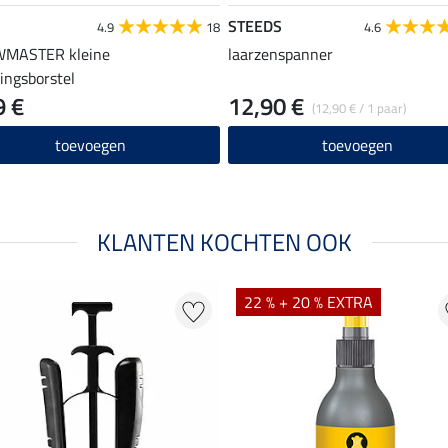
STEEDS
4.9
18
4.6
MASTER kleine
laarzenspanner
gingsborstel
9 €
12,90 €
(12,90 € / 1 paar)
toevoegen
toevoegen
KLANTEN KOCHTEN OOK
22 % + 20 % EXTRA