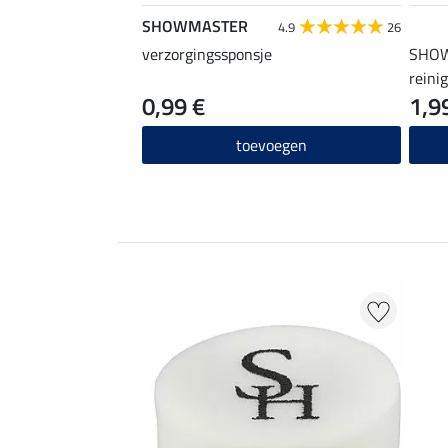
SHOWMASTER
4.9
26
verzorgingssponsje
SHOW
reini
0,99 €
1,9
toevoegen