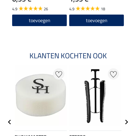
12
4.9
26
4.9
18
4.6
toevoegen
toevoegen
KLANTEN KOCHTEN OOK
22 %