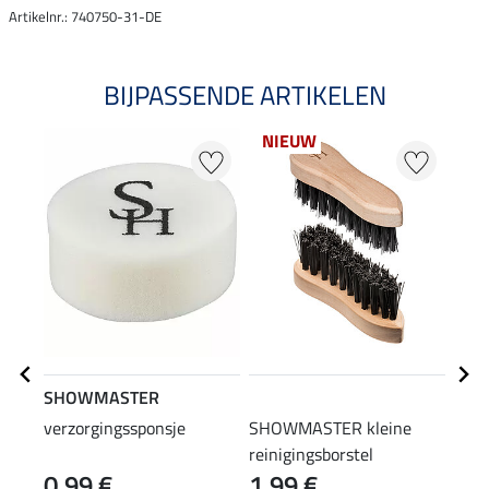
Artikelnr.: 740750-31-DE
BIJPASSENDE ARTIKELEN
NIEUW
SHOWMASTER
STE
verzorgingssponsje
SHOWMASTER kleine
laar
reinigingsborstel
0,99 €
1,99 €
(12,90