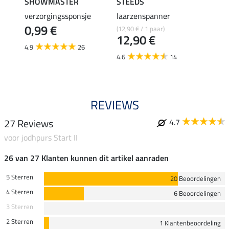
SHOWMASTER
STEEDS
effax
verzorgingssponsje
laarzenspanner
laarz
0,99 €
(12,90 € / 1 paar)
8,49 €
12,90 €
6,7
4.9
26
4.6
14
4.8
REVIEWS
27 Reviews
4.7
voor jodhpurs Start II
26 van 27 Klanten kunnen dit artikel aanraden
5 Sterren
20 Beoordelingen
4 Sterren
6 Beoordelingen
3 Sterren
2 Sterren
1 Klantenbeoordeling