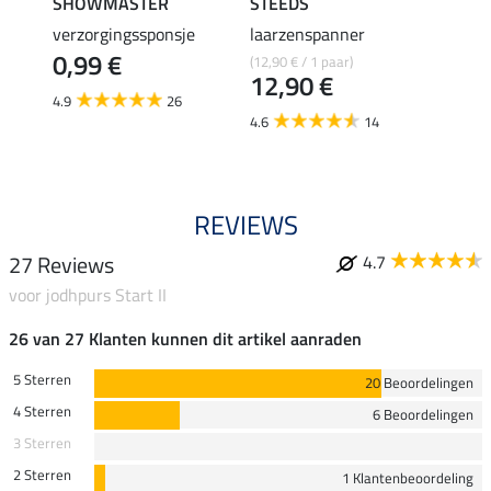
SHOWMASTER
STEEDS
effax
verzorgingssponsje
laarzenspanner
laarz
0,99 €
(12,90 € / 1 paar)
8,49 €
12,90 €
6,7
4.9
26
4.6
14
4.8
REVIEWS
27 Reviews
4.7
voor jodhpurs Start II
26 van 27 Klanten kunnen dit artikel aanraden
5 Sterren
20 Beoordelingen
4 Sterren
6 Beoordelingen
3 Sterren
2 Sterren
1 Klantenbeoordeling