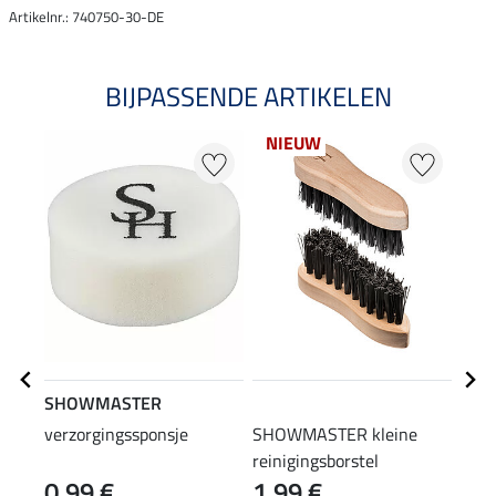
Artikelnr.: 740750-30-DE
BIJPASSENDE ARTIKELEN
NIEUW
SHOWMASTER
STE
verzorgingssponsje
SHOWMASTER kleine
laar
reinigingsborstel
0,99 €
1,99 €
(12,90