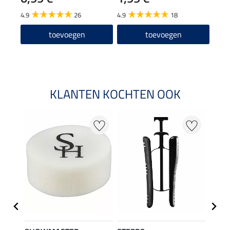
12
4.9
26
4.9
18
4.6
toevoegen
toevoegen
KLANTEN KOCHTEN OOK
22 %