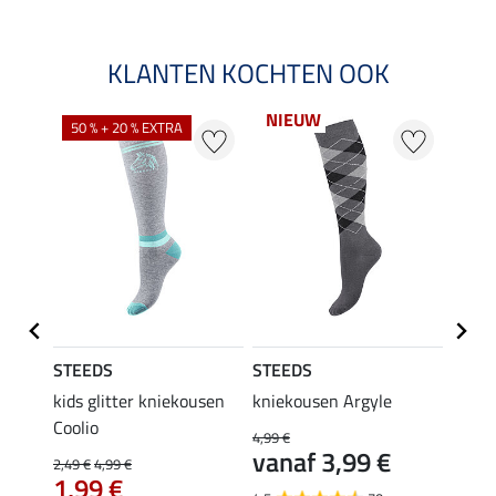
KLANTEN KOCHTEN OOK
NIEUW
50 % + 20 % EXTRA
20 %
STEEDS
STEEDS
Felix
kids glitter kniekousen
kniekousen Argyle
kids 
Coolio
Colou
4,99 €
vanaf 3,99 €
2,49 €
4,99 €
5,99 €
€
1,99 €
van