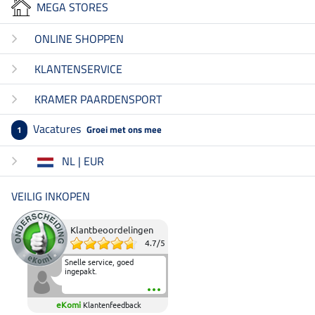
MEGA STORES
ONLINE SHOPPEN
KLANTENSERVICE
KRAMER PAARDENSPORT
Vacatures
Groei met ons mee
1
NL | EUR
VEILIG INKOPEN
Klantbeoordelingen
4.7
/
5
Snelle service, goed
ingepakt.
eKomi
Klantenfeedback