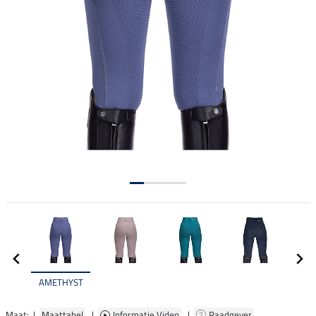
AMETHYST
Maat: |
Maattabel
|
Informatie Video
|
Raadgever