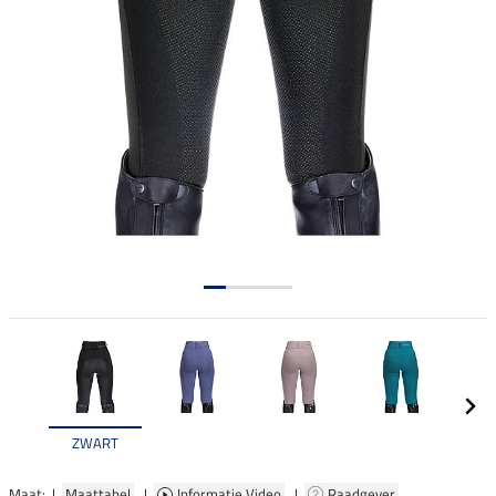
ZWART
Maat: |
Maattabel
|
Informatie Video
|
Raadgever