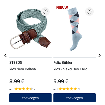
NIEUW
50
STEEDS
Felix Bühler
STE
kids riem Belana
kids kniekousen Caro
kids 
8,99 €
5,99 €
3,49 
2,7
4.5
2
4.8
10
toevoegen
toevoegen