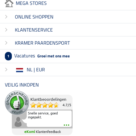
MEGA STORES
ONLINE SHOPPEN
KLANTENSERVICE
KRAMER PAARDENSPORT
Vacatures
Groei met ons mee
1
NL | EUR
VEILIG INKOPEN
Klantbeoordelingen
4.7
/
5
Snelle service, goed
ingepakt.
eKomi
Klantenfeedback