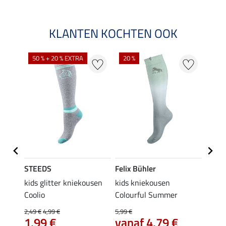
KLANTEN KOCHTEN OOK
NI
50 % + 20 % EXTRA
20 %
STEEDS
Felix Bühler
STEE
kids glitter kniekousen
kids kniekousen
kniek
Coolio
Colourful Summer
4,99 €
van
2,49 €
4,99 €
5,99 €
€
1,99 €
vanaf 4,79 €