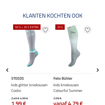
KLANTEN KOCHTEN OOK
NI
50 % + 20 % EXTRA
20 %
STEEDS
Felix Bühler
STEE
kids glitter kniekousen
kids kniekousen
kniek
Coolio
Colourful Summer
4,99 €
van
2,49 €
4,99 €
5,99 €
€
1,99 €
vanaf 4,79 €