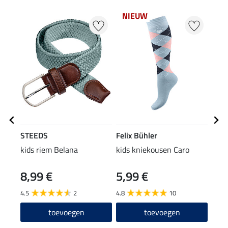
NIEUW
50
STEEDS
Felix Bühler
STE
kids riem Belana
kids kniekousen Caro
kids 
8,99 €
5,99 €
3,49 
2,7
4.5
2
4.8
10
toevoegen
toevoegen