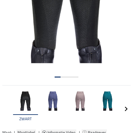
ZWART
Maat: |
Maattabel
|
Informatie Video
|
Raadgever