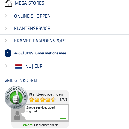
MEGA STORES
ONLINE SHOPPEN
KLANTENSERVICE
KRAMER PAARDENSPORT
Vacatures
Groei met ons mee
1
NL | EUR
VEILIG INKOPEN
Klantbeoordelingen
4.7
/
5
Snelle service, goed
ingepakt.
eKomi
Klantenfeedback