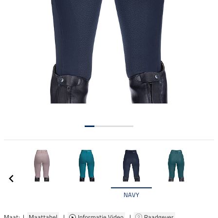
NAVY
Maat: |
Maattabel
|
Informatie Video
|
Raadgever