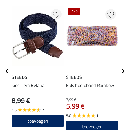
25 %
STEEDS
STEEDS
STE
kids riem Belana
kids hoofdband Rainbow
kids
8,99 €
4,9
7,99 €
5,99 €
4.5
2
4.8
5.0
1
toevoegen
toevoegen