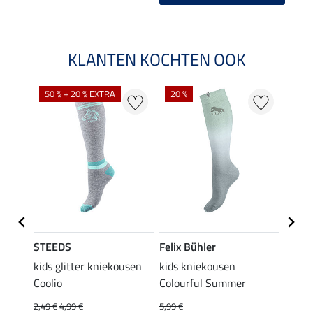
KLANTEN KOCHTEN OOK
NI
50 % + 20 % EXTRA
20 %
STEEDS
Felix Bühler
STEE
kids glitter kniekousen
kids kniekousen
kniek
Coolio
Colourful Summer
4,99 €
van
2,49 €
4,99 €
5,99 €