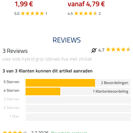
€
1,99 €
vanaf 4,79 €
4.5
5.0
1
4.5
2
REVIEWS
3 Reviews
4.7
voor kids hybrid grip rijbroek Ilva met zitvlak
3 van 3 Klanten kunnen dit artikel aanraden
5 Sterren
2 Beoordelingen
4 Sterren
1 Klantenbeoordeling
3 Sterren
2 Sterren
1 Ster
2.7.2026