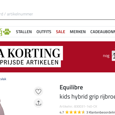
STALLEN
OUTFITS
SALE
MERKEN
CADEAUBON
nog
tvlak
Equilibre
kids hybrid grip rijbro
Artikelnr.: 830031-140-CK
4.7
3 Klantenbeoordeli