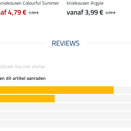
 kniekousen Colourful Summer
kniekousen Argyle
af 4,79 €
vanaf 3,99 €
5,99 €
4,99 €
REVIEWS
ijbroek Ilva met zitvlak
en dit artikel aanraden