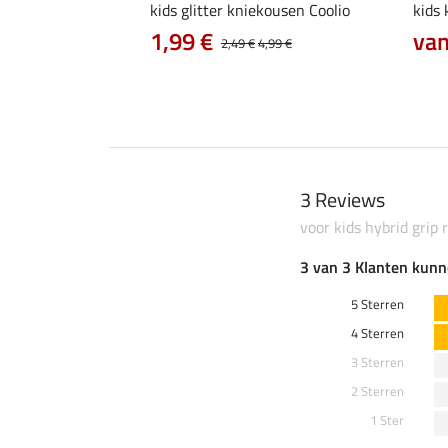
kids glitter kniekousen Coolio
kids
 €
1,99 €
van
11,90 €
2,49 €
4,99 €
3 Reviews
voor kids hybrid grip r
3 van 3 Klanten kunn
5 Sterren
4 Sterren
3 Sterren
2 Sterren
1 Ster