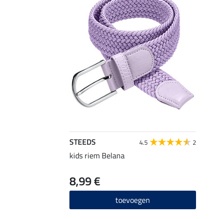
STEEDS
4.5
2
kids riem Belana
8,99 €
toevoegen