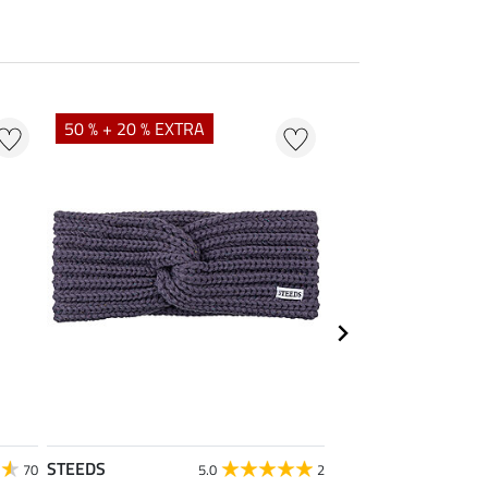
50 % + 20 % EXTRA
20 %
STEEDS
Felix Bühler
70
5.0
2