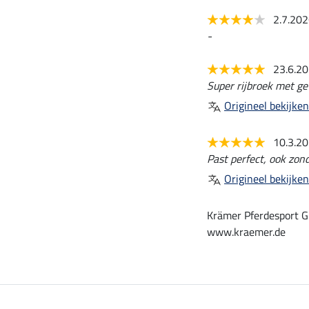
2.7.20
-
23.6.2
Super rijbroek met g
Origineel bekijken
10.3.2
Past perfect, ook zond
Origineel bekijken
Krämer Pferdesport G
www.kraemer.de