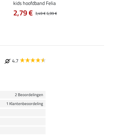
kids hoofdband Felia
kids pet Danna
2,79 €
vanaf 9,49 €
3,49 €
6,99 €
1
4.7
2 Beoordelingen
1 Klantenbeoordeling