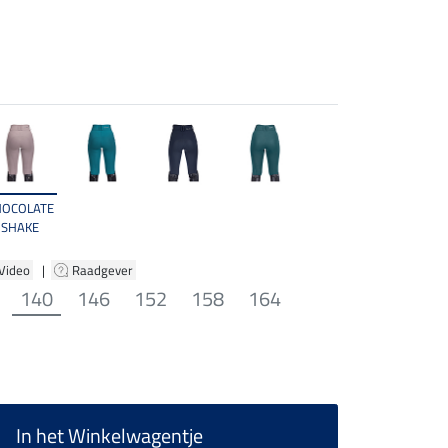
HOCOLATE
SHAKE
 Video
|
Raadgever
140
146
152
158
164
In het Winkelwagentje