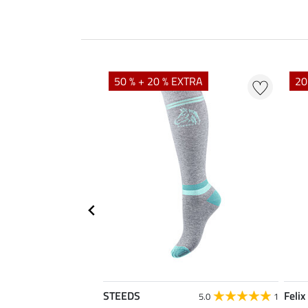
50 % + 20 % EXTRA
20
STEEDS
Felix
5.0
1
5.0
1