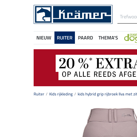
NIEUW
RUITER
PAARD
THEMA'S
Ruiter
Kids rijkleding
kids hybrid grip rijbroek Ilva met zi