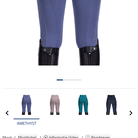
AMETHYST
Maat: |
Maattabel
|
Informatie Video
|
Raadgever