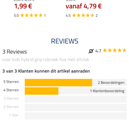
1,99 €
vanaf 4,79 €
4.5
5.0
1
4.5
2
REVIEWS
3 Reviews
4.7
voor kids hybrid grip rijbroek Ilva met zitvlak
3 van 3 Klanten kunnen dit artikel aanraden
5 Sterren
2 Beoordelingen
4 Sterren
1 Klantenbeoordeling
3 Sterren
2 Sterren
1 Ster