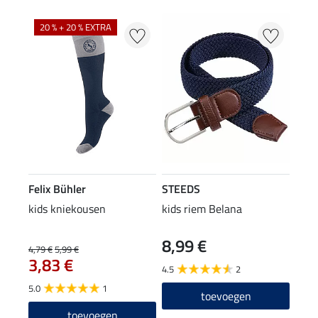
20 % + 20 % EXTRA
Felix Bühler
STEEDS
kids kniekousen
kids riem Belana
8,99 €
4,79 €
5,99 €
3,83 €
4.5
2
5.0
1
toevoegen
toevoegen