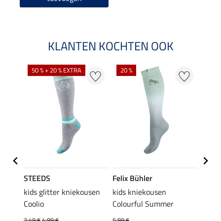
KLANTEN KOCHTEN OOK
NI
50 % + 20 % EXTRA
20 %
STEEDS
Felix Bühler
STEE
a
kids glitter kniekousen
kids kniekousen
kniek
Coolio
Colourful Summer
4,99 €
van
2,49 €
4,99 €
5,99 €