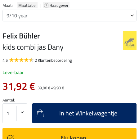
Maat: |
Maattabel
|
Raadgever
Felix Bühler
kids combi jas Dany
4.5
2 Klantenbeoordeling
Leverbaar
31,92 €
39,90 €
49,90 €
Aantal:
In het Winkelwagentje
Nu kopen