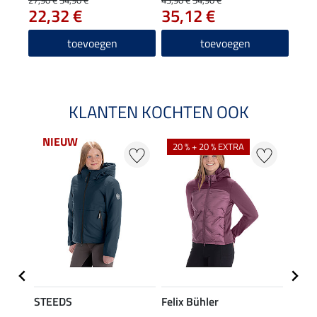
22,32 €
35,12 €
toevoegen
toevoegen
KLANTEN KOCHTEN OOK
NIEUW
NI
20 % + 20 % EXTRA
STEEDS
Felix Bühler
STEE