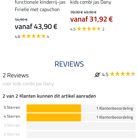
y
functionele kinderrij-jas
kids combi jas Dany
functi
Firielle met capuchon
Firie
39,90 €
49,90 €
€
vanaf 31,92 €
54,90 €
54,90 
vanaf 43,90 €
van
4.5
2
4.8
4
4.8
REVIEWS
2 Reviews
4.5
voor kids combi jas Dany
2 van 2 Klanten kunnen dit artikel aanraden
5 Sterren
1 Klantenbeoordeling
4 Sterren
1 Klantenbeoordeling
3 Sterren
2 Sterren