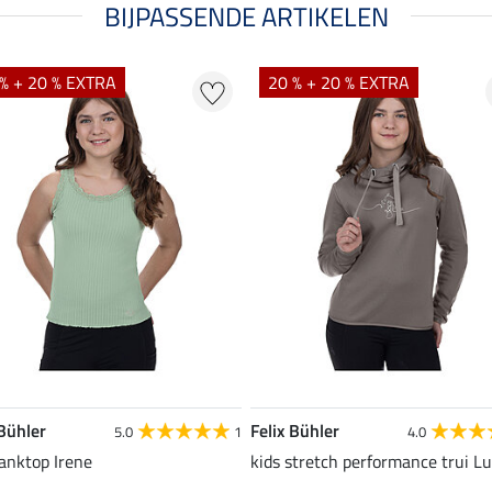
BIJPASSENDE ARTIKELEN
% + 20 % EXTRA
20 % + 20 % EXTRA
 Bühler
Felix Bühler
5.0
1
4.0
tanktop Irene
kids stretch performance trui L