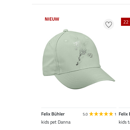
NIEUW
22 
Felix Bühler
Felix
5.0
1
kids pet Danna
kids 