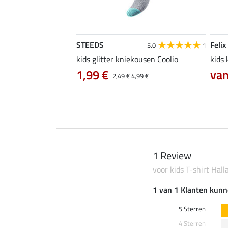
STEEDS
Felix
5.0
1
5.0
1
kids glitter kniekousen Coolio
kids
 €
1,99 €
van
11,90 €
2,49 €
4,99 €
1 Review
voor kids T-shirt Hall
1 van 1 Klanten kunn
5 Sterren
4 Sterren