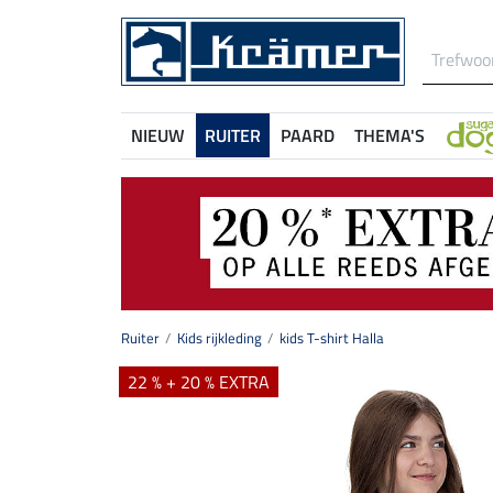
NIEUW
RUITER
PAARD
THEMA'S
Ruiter
Kids rijkleding
kids T-shirt Halla
22 % + 20 % EXTRA