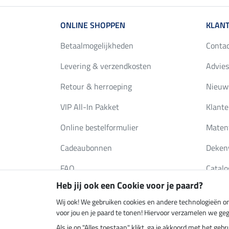
ONLINE SHOPPEN
KLANT
Betaalmogelijkheden
Conta
Levering & verzendkosten
Advies
Retour & herroeping
Nieuws
VIP All-In Pakket
Klante
Online bestelformulier
Maten
Cadeaubonnen
Deken
FAQ
Catalo
Heb jij ook een Cookie voor je paard?
Wij ook! We gebruiken cookies en andere technologieën om
Klimaatneutrale shop
Verzend
voor jou en je paard te tonen! Hiervoor verzamelen we ge
Als je op "Alles toestaan" klikt, ga je akkoord met het g