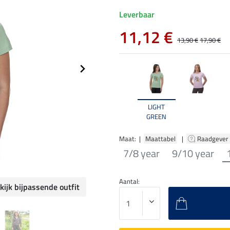
Leverbaar
11,12 €
13,90 €
17,90 €
LIGHT
GREEN
Maat: |
Maattabel
|
Raadgever
7/8 year
9/10 year
Aantal:
kijk bijpassende outfit