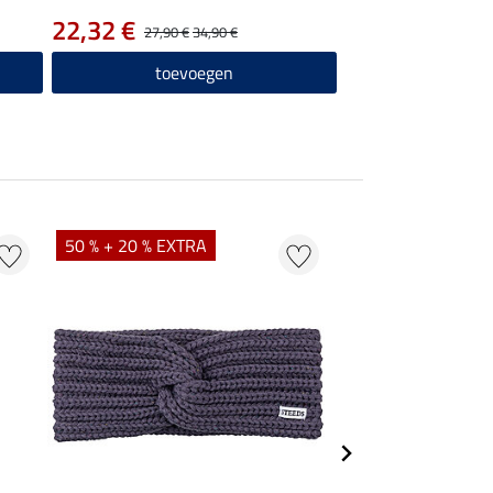
22,32 €
27,90 €
34,90 €
toevoegen
50 % + 20 % EXTRA
20 %