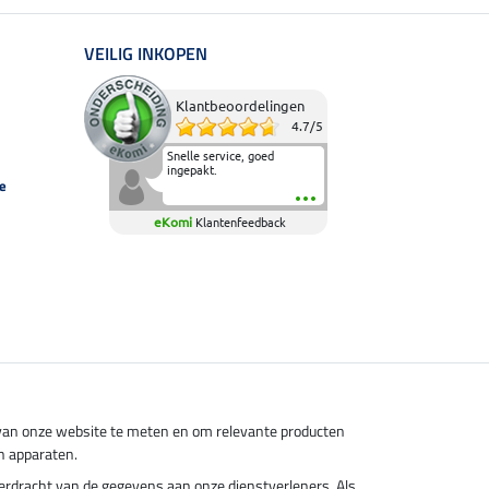
VEILIG INKOPEN
Klantbeoordelingen
4.7
/
5
Snelle service, goed
ingepakt.
e
eKomi
Klantenfeedback
s van onze website te meten en om relevante producten
n apparaten.
overdracht van de gegevens aan onze dienstverleners. Als