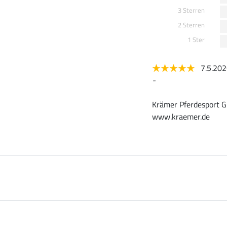
3 Sterren
2 Sterren
1 Ster
7.5.20
-
Krämer Pferdesport G
www.kraemer.de