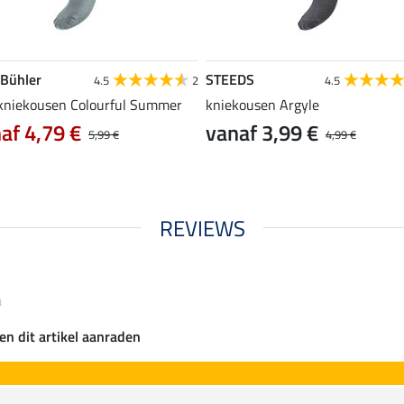
 Bühler
STEEDS
4.5
2
4.5
 kniekousen Colourful Summer
kniekousen Argyle
af 4,79 €
vanaf 3,99 €
5,99 €
4,99 €
REVIEWS
a
en dit artikel aanraden