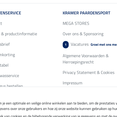
ENSERVICE
KRAMER PAARDENSPORT
ct
MEGA STORES
 & productinformatie
Over ons & Sponsoring
brief
Vacatures
Groei met ons me
1
nkorting
Algemene Voorwaarden &
Herroepingsrecht
tabel
Privacy Statement & Cookies
wasservice
Impressum
gus bestellen
 je een optimale en veilige online winkelen aan te bieden, om de prestatie
ing per
Veilig betalen met
gevens over onze gebruikers en hoe zij onze website kunnen gebruiken op hu
ebruik van cookies en de bijbehorende verwerking van je gegevens en met de 