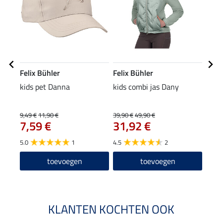
Felix Bühler
Felix Bühler
Feli
kids pet Danna
kids combi jas Dany
kids
9,49 €
11,90 €
39,90 €
49,90 €
29,90
7,59 €
31,92 €
23
5.0
1
4.5
2
toevoegen
toevoegen
KLANTEN KOCHTEN OOK