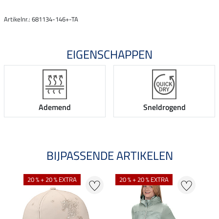
Artikelnr.: 681134-146+-TA
EIGENSCHAPPEN
Ademend
Sneldrogend
BIJPASSENDE ARTIKELEN
20 % + 20 % EXTRA
20 % + 20 % EXTRA
25