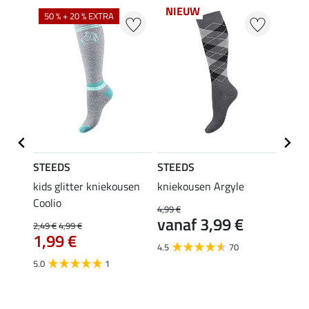
NIEUW
50 % + 20 % EXTRA
20 %
STEEDS
STEEDS
Felix
kids glitter kniekousen
kniekousen Argyle
kids 
Coolio
Colou
4,99 €
vanaf 3,99 €
2,49 €
4,99 €
5,99 €
1,99 €
van
4.5
70
5.0
1
4.5