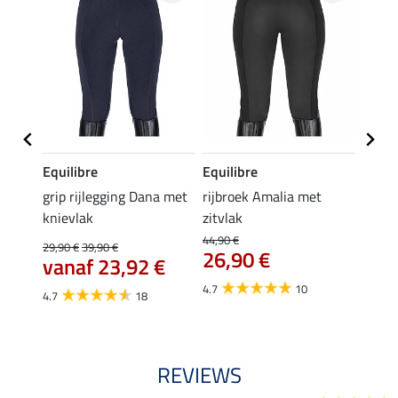
Equilibre
Equilibre
Felix
Cycle
grip rijlegging Dana met
rijbroek Amalia met
grip
knievlak
zitvlak
zwang
Isi
44,90 €
29,90 €
39,90 €
26,90 €
59,
vanaf 23,92 €
4.7
10
4.7
4.7
18
REVIEWS