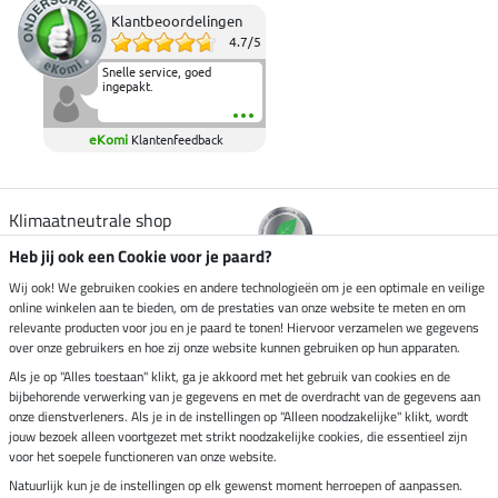
Klantbeoordelingen
4.7
/
5
Snelle service, goed
ingepakt.
eKomi
Klantenfeedback
Klimaatneutrale shop
Heb jij ook een Cookie voor je paard?
Verzending per
Wij ook! We gebruiken cookies en andere technologieën om je een optimale en veilige
online winkelen aan te bieden, om de prestaties van onze website te meten en om
relevante producten voor jou en je paard te tonen! Hiervoor verzamelen we gegevens
over onze gebruikers en hoe zij onze website kunnen gebruiken op hun apparaten.
Veilig betalen met
Als je op "Alles toestaan" klikt, ga je akkoord met het gebruik van cookies en de
bijbehorende verwerking van je gegevens en met de overdracht van de gegevens aan
onze dienstverleners. Als je in de instellingen op "Alleen noodzakelijke" klikt, wordt
jouw bezoek alleen voortgezet met strikt noodzakelijke cookies, die essentieel zijn
voor het soepele functioneren van onze website.
Impressum
Natuurlijk kun je de instellingen op elk gewenst moment herroepen of aanpassen.