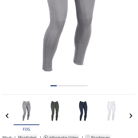
FOG
Maat: |
Maattabel
|
Informatie Video
|
Raadgever