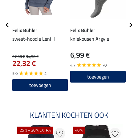
Felix Bühler
Felix Bühler
Feli
sweat-hoodie Leni II
kniekousen Argyle
crew
6,99 €
4,9
27,90 €
34,90 €
22,32 €
4.7
70
5.0
5.0
4
toevoegen
toevoegen
KLANTEN KOCHTEN OOK
25 % + 20 % EXTRA
40 %