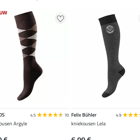
EUW
DS
Felix Bühler
4.5
70
4.9
ousen Argyle
kniekousen Lela
9 €
6,99 €