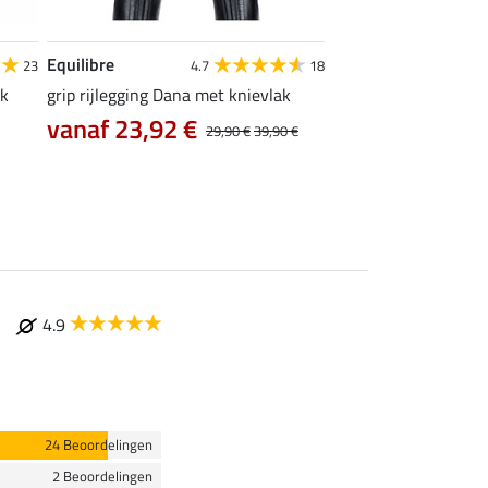
Equilibre
Felix Bühler
23
4.7
18
ak
grip rijlegging Dana met knievlak
thermo Pro rijbroek 
zitvlak
vanaf 23,92 €
29,90 €
39,90 €
35,96 €
44,95 €
89
4.9
24 Beoordelingen
2 Beoordelingen