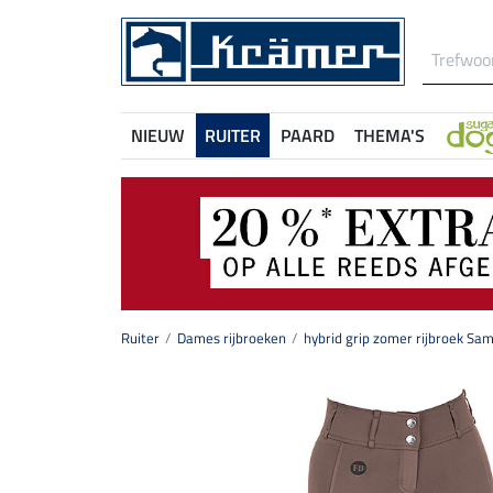
NIEUW
RUITER
PAARD
THEMA'S
Ruiter
Dames rijbroeken
hybrid grip zomer rijbroek Sa