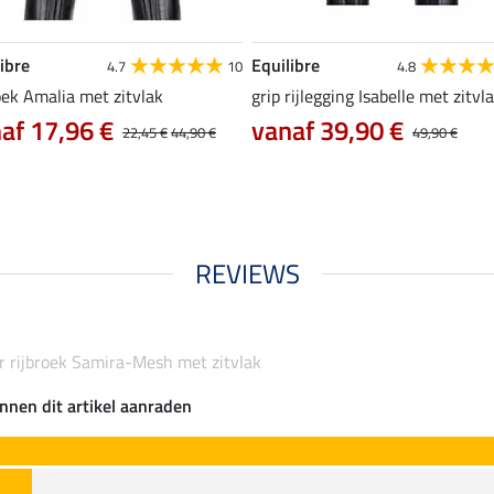
ibre
Equilibre
4.7
10
4.8
oek Amalia met zitvlak
grip rijlegging Isabelle met zitvl
af 17,96 €
vanaf 39,90 €
22,45 €
44,90 €
49,90 €
REVIEWS
r rijbroek Samira-Mesh met zitvlak
nnen dit artikel aanraden