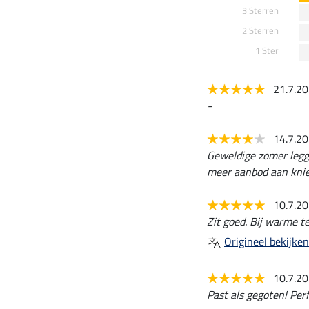
3 Sterren
2 Sterren
1 Ster
21.7.2
-
14.7.2
Geweldige zomer leggin
meer aanbod aan knieg
10.7.2
Zit goed. Bij warme t
Origineel bekijken
10.7.2
Past als gegoten! Perf