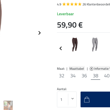
4.9
26 Klantenbeoordel
Leverbaar
59,90 €
Maat: |
Maattabel
|
Informatie
32
34
36
38
40
Aantal: