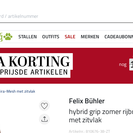
STALLEN
OUTFITS
SALE
MERKEN
CADEAUBON
nog
mira-Mesh met zitvlak
Felix Bühler
hybrid grip zomer ri
met zitvlak
Artikelnr.: 810676-38-ZT