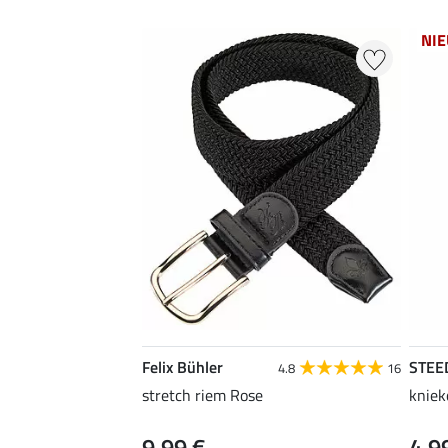
NI
Felix Bühler
STEE
4.8
16
stretch riem Rose
kniek
9,99 €
4,9