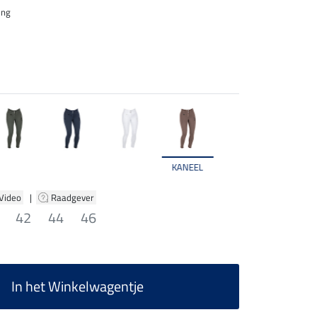
ing
KANEEL
 Video
|
Raadgever
42
44
46
In het Winkelwagentje