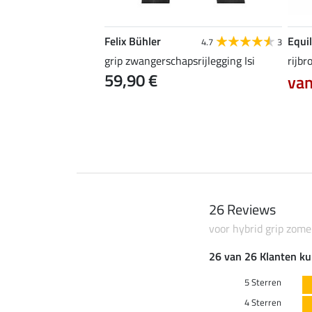
Felix Bühler
Equil
5.0
2
4.7
3
oek Juliette met
grip zwangerschapsrijlegging Isi
rijbr
59,90 €
van
5 €
89,90 €
26 Reviews
voor hybrid grip zome
26 van 26 Klanten ku
5 Sterren
4 Sterren