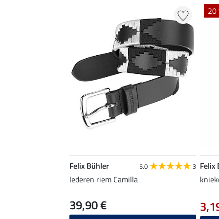
20 
Felix Bühler
Felix
5.0
3
lederen riem Camilla
kniek
39,90 €
3,1