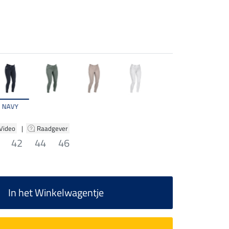
NAVY
 Video
|
Raadgever
42
44
46
In het Winkelwagentje