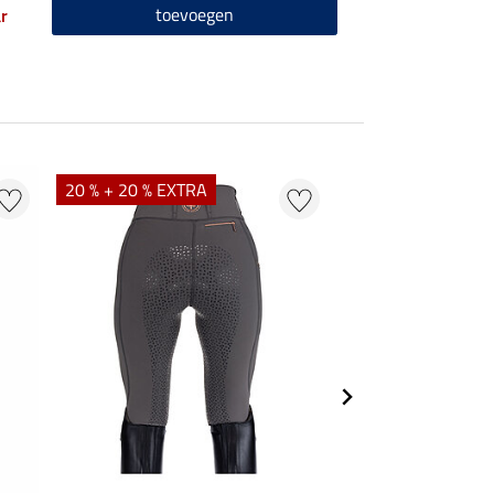
toevoegen
r
20 % + 20 % EXTRA
21 %