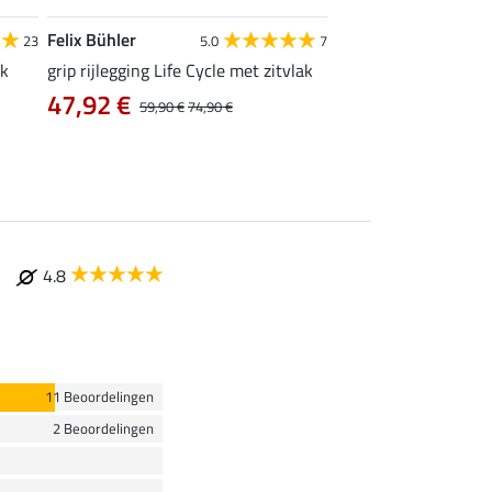
Felix Bühler
Equilibre
23
5.0
7
4
ak
grip rijlegging Life Cycle met zitvlak
grip rijbroek Basic
47,92 €
vanaf 29,90 €
59,90 €
74,90 €
4.8
11 Beoordelingen
2 Beoordelingen