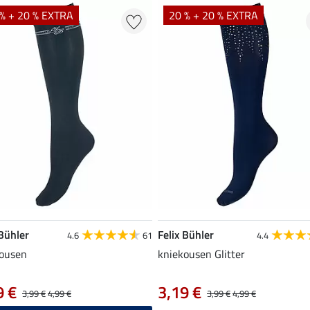
% + 20 % EXTRA
20 % + 20 % EXTRA
 Bühler
Felix Bühler
4.6
61
4.4
ousen
kniekousen Glitter
9 €
3,19 €
3,99 €
4,99 €
3,99 €
4,99 €