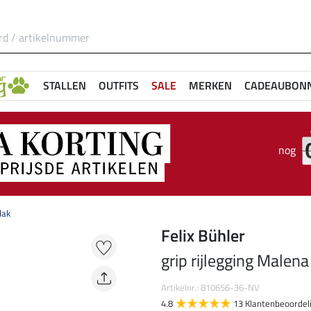
STALLEN
OUTFITS
SALE
MERKEN
CADEAUBON
nog
lak
Felix Bühler
grip rijlegging Malena
Artikelnr.: 810656-36-NV
4.8
13 Klantenbeoordel