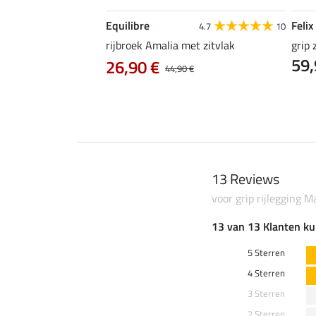
Equilibre
Felix
4.3
24
4.7
10
ic
rijbroek Amalia met zitvlak
grip 
59,
0 €
26,90 €
37,90 €
44,90 €
13 Reviews
voor grip rijlegging M
13 van 13 Klanten ku
5 Sterren
4 Sterren
3 Sterren
2 Sterren