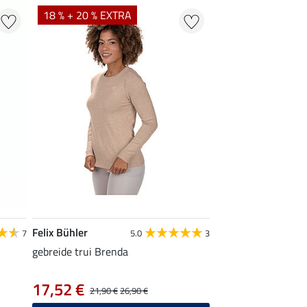
18 % + 20 % EXTRA
Felix Bühler
7
5.0
3
gebreide trui Brenda
17,52 €
21,90 €
26,90 €