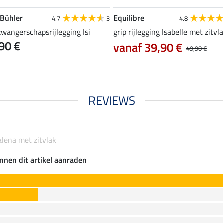
 Bühler
Equilibre
4.7
3
4.8
zwangerschapsrijlegging Isi
grip rijlegging Isabelle met zitvl
90 €
vanaf 39,90 €
49,90 €
REVIEWS
alena met zitvlak
nnen dit artikel aanraden