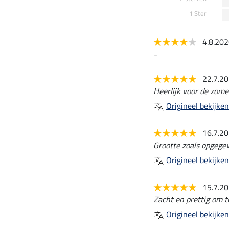
1 Ster
4.8.20
-
22.7.2
Heerlijk voor de zomer
Origineel bekijken
16.7.2
Grootte zoals opgege
Origineel bekijken
15.7.2
Zacht en prettig om t
Origineel bekijken