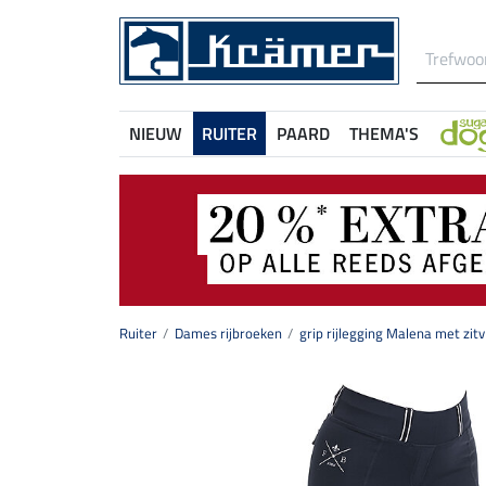
NIEUW
RUITER
PAARD
THEMA'S
Ruiter
Dames rijbroeken
grip rijlegging Malena met zitv