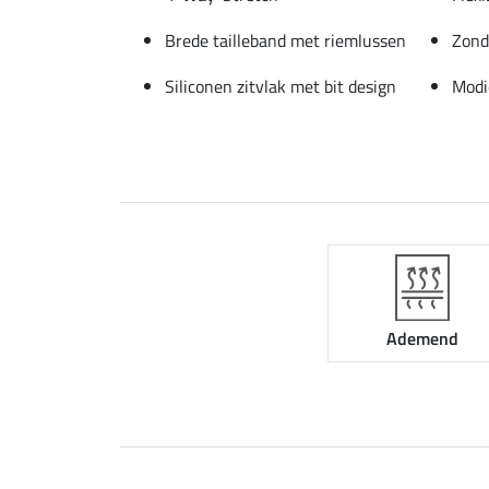
Brede tailleband met riemlussen
Zond
Siliconen zitvlak met bit design
Modi
Ademend