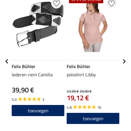
Felix Bühler
Felix Bühler
Feli
lederen riem Camilla
poloshirt Libby
zip-
39,90 €
39
23,90 €
29,90 €
19,12 €
5.0
3
4.8
16
toevoegen
toevoegen