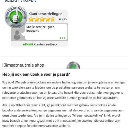
Klantbeoordelingen
4.7
/
5
Snelle service, goed
ingepakt.
eKomi
Klantenfeedback
Klimaatneutrale shop
Heb jij ook een Cookie voor je paard?
Verzending per
Wij ook! We gebruiken cookies en andere technologieën om je een optimale en veilige
online winkelen aan te bieden, om de prestaties van onze website te meten en om
relevante producten voor jou en je paard te tonen! Hiervoor verzamelen we gegevens
over onze gebruikers en hoe zij onze website kunnen gebruiken op hun apparaten.
Veilig betalen met
Als je op "Alles toestaan" klikt, ga je akkoord met het gebruik van cookies en de
bijbehorende verwerking van je gegevens en met de overdracht van de gegevens aan
onze dienstverleners. Als je in de instellingen op "Alleen noodzakelijke" klikt, wordt
jouw bezoek alleen voortgezet met strikt noodzakelijke cookies, die essentieel zijn
Impressum
voor het soepele functioneren van onze website.