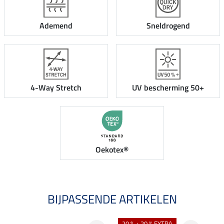
Ademend
Sneldrogend
4-Way Stretch
UV bescherming 50+
Oekotex®
BIJPASSENDE ARTIKELEN
NI
20 % + 20 % EXTRA