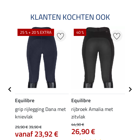
KLANTEN KOCHTEN OOK
25 % + 20 % EXTRA
40 %
Equilibre
Equilibre
Felix
Cycle
grip rijlegging Dana met
rijbroek Amalia met
grip
knievlak
zitvlak
zwang
Isi
44,90 €
29,90 €
39,90 €
26,90 €
59,
vanaf 23,92 €