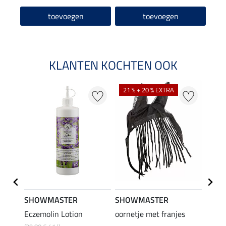
toevoegen
toevoegen
KLANTEN KOCHTEN OOK
21 % + 20 % EXTRA
SHOWMASTER
SHOWMASTER
ZEDA
Eczemolin Lotion
oornetje met franjes
Oil C