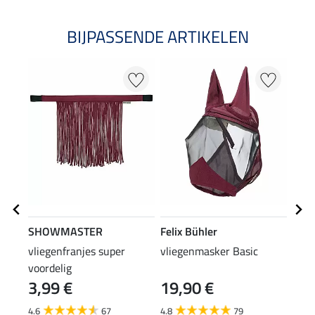
BIJPASSENDE ARTIKELEN
SHOWMASTER
Felix Bühler
Feli
vliegenfranjes super
vliegenmasker Basic
2 in
voordelig
Shie
3,99 €
19,90 €
8,9
4.6
67
4.8
79
4.3