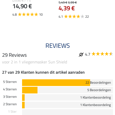
inten
(29,80 € / 1 l)
5,49 €
6,99 €
14,90 €
4,39 €
(129,50 
van
4.8
10
4.1
22
4.0
REVIEWS
29 Reviews
4.7
voor 2 in 1 vliegenmasker Sun Shield
27 van 29 Klanten kunnen dit artikel aanraden
5 Sterren
22 Beoordelingen
4 Sterren
5 Beoordelingen
3 Sterren
1 Klantenbeoordeling
2 Sterren
1 Klantenbeoordeling
1 Ster