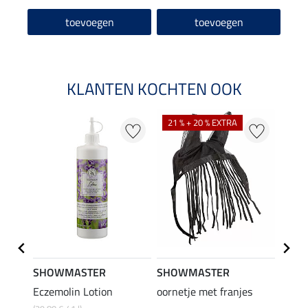
toevoegen
toevoegen
KLANTEN KOCHTEN OOK
21 % + 20 % EXTRA
SHOWMASTER
SHOWMASTER
ZEDA
Eczemolin Lotion
oornetje met franjes
Oil C