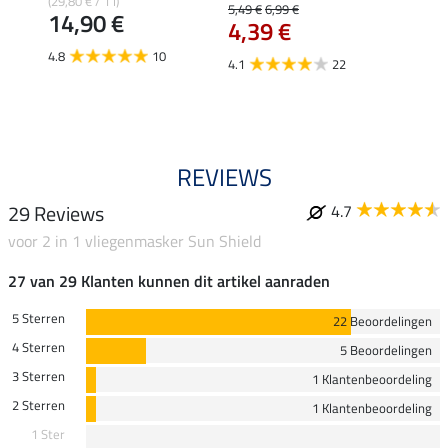
inten
(29,80 € / 1 l)
5,49 €
6,99 €
14,90 €
4,39 €
(129,50 
van
4.8
10
4.1
22
4.0
REVIEWS
29 Reviews
4.7
voor 2 in 1 vliegenmasker Sun Shield
27 van 29 Klanten kunnen dit artikel aanraden
5 Sterren
22 Beoordelingen
4 Sterren
5 Beoordelingen
3 Sterren
1 Klantenbeoordeling
2 Sterren
1 Klantenbeoordeling
1 Ster