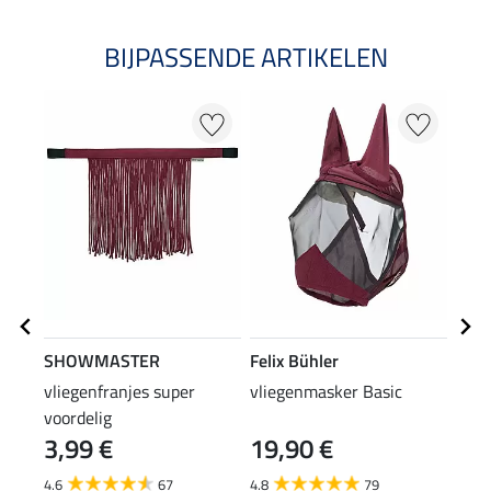
BIJPASSENDE ARTIKELEN
SHOWMASTER
Felix Bühler
Feli
vliegenfranjes super
vliegenmasker Basic
2 in
voordelig
Shie
3,99 €
19,90 €
8,9
4.6
67
4.8
79
4.3