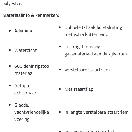
polyester.
Materiaalinfo & kenmerken:
Dubbele t-haak borstsluiting
Ademend
met extra klittenband
Luchtig, fijnmazig
Waterdicht
gaasmateriaal aan de zijkanten
600 denir ripstop
Verstelbare staartriem
materiaal
Getapte
Met staartflap
achternaad
Gladde,
vachtvriendelijke
In lengte verstelbare staartriem
voering
Incl. voorziening voor het