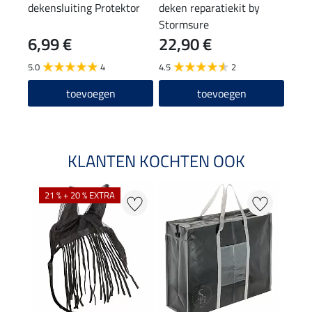
dekensluiting Protektor
deken reparatiekit by
houd
Stormsure
6,99 €
22,90 €
2,4
5.0
4
4.5
2
4.5
toevoegen
toevoegen
KLANTEN KOCHTEN OOK
21 % + 20 % EXTRA