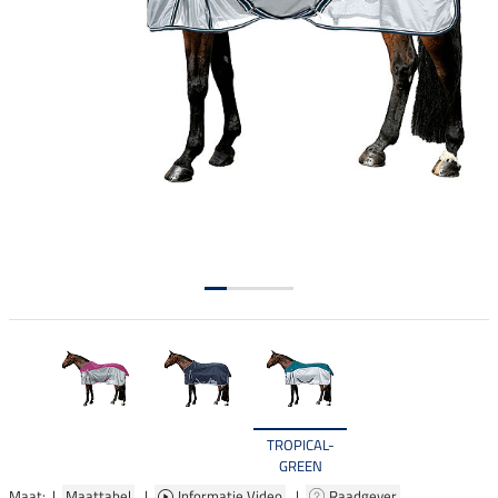
TROPICAL-
GREEN
Maat: |
Maattabel
|
Informatie Video
|
Raadgever