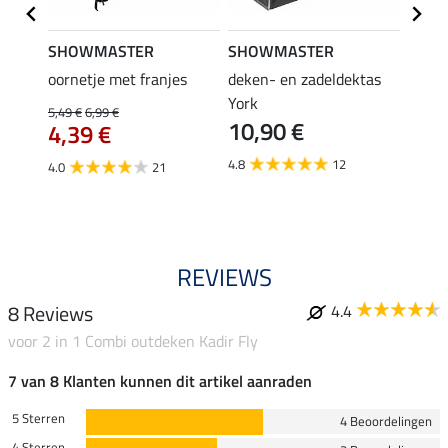
SHOWMASTER
SHOWMASTER
Felix
bra
oornetje met franjes
deken- en zadeldektas
verle
York
kruis
5,49 €
6,99 €
10,90 €
borsts
4,39 €
7,9
4.8
12
4.0
21
4.9
REVIEWS
8 Reviews
4.4
voor 2 in 1 Combi outdeken Kadir Fly
7 van 8 Klanten kunnen dit artikel aanraden
5 Sterren
4 Beoordelingen
4 Sterren