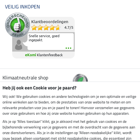
VEILIG INKOPEN
Klantbeoordelingen
4.7
/
5
Snelle service, goed
ingepakt.
eKomi
Klantenfeedback
Klimaatneutrale shop
Heb jij ook een Cookie voor je paard?
Verzending per
Wij ook! We gebruiken cookies en andere technologieën om je een optimale en veilige
online winkelen aan te bieden, om de prestaties van onze website te meten en om
relevante producten voor jou en je paard te tonen! Hiervoor verzamelen we gegevens
over onze gebruikers en hoe zij onze website kunnen gebruiken op hun apparaten.
Veilig betalen met
Als je op "Alles toestaan" klikt, ga je akkoord met het gebruik van cookies en de
bijbehorende verwerking van je gegevens en met de overdracht van de gegevens aan
onze dienstverleners. Als je in de instellingen op "Alleen noodzakelijke" klikt, wordt
jouw bezoek alleen voortgezet met strikt noodzakelijke cookies, die essentieel zijn