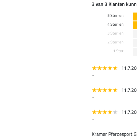
3 van 3 Klanten kunn
5 Sterren
4 Sterren
3 Sterren
2 Sterren
1 Ster
11.7.2
-
11.7.2
-
11.7.2
-
Krämer Pferdesport G