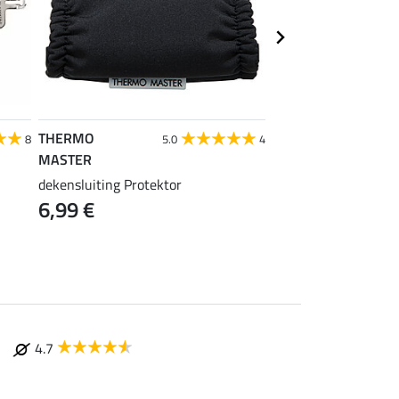
THERMO
THERMO
8
5.0
4
MASTER
MASTER
dekensluiting Protektor
borsttussenstuk Zeb
6,99 €
9,99 €
4.7