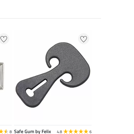
Safe Gum by Felix
8
4.8
6