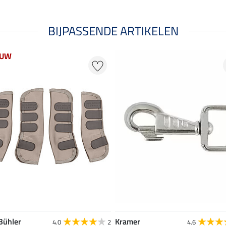
BIJPASSENDE ARTIKELEN
EUW
 Bühler
Kramer
4.0
2
4.6