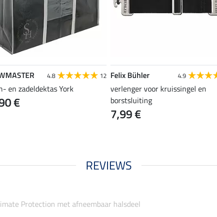
WMASTER
Felix Bühler
4.8
12
4.9
n- en zadeldektas York
verlenger voor kruissingel en
90 €
borstsluiting
7,99 €
REVIEWS
timate Protection met afneembaar halsdeel