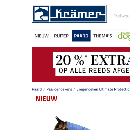
NIEUW
RUITER
PAARD
THEMA'S
Paard
Paardendekens
vliegendeken Ultimate Protecti
NIEUW