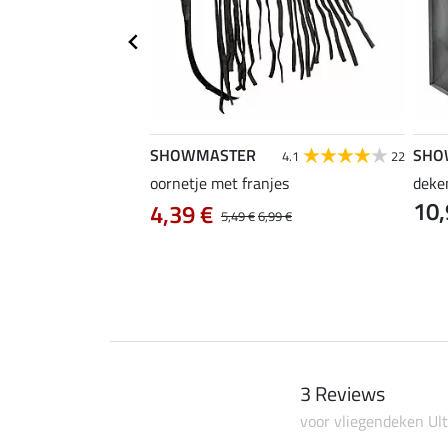
SHOWMASTER
SHO
3.0
2
4.1
22
oornetje met franjes
deke
10,
 Zebra
4,39 €
5,49 €
6,99 €
3 Reviews
voor vliegendeken Ul