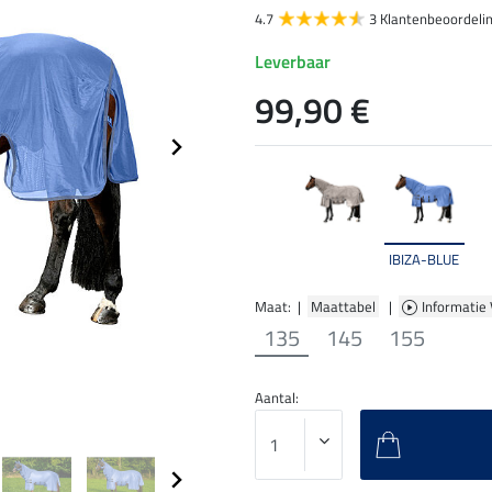
4.7
3 Klantenbeoordeli
Leverbaar
99,90 €
IBIZA-BLUE
Maat: |
Maattabel
|
Informatie
135
145
155
Aantal: