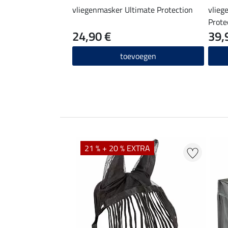
vliegenmasker Ultimate Protection
vlieg
Prote
24,90 €
39,
toevoegen
21 % + 20 % EXTRA