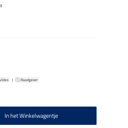
ng
 Video
|
Raadgever
In het Winkelwagentje