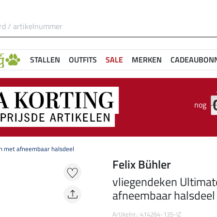
STALLEN
OUTFITS
SALE
MERKEN
CADEAUBON
nog
on met afneembaar halsdeel
Felix Bühler
vliegendeken Ultimat
afneembaar halsdeel
Artikelnr.: 414264-135-IZ