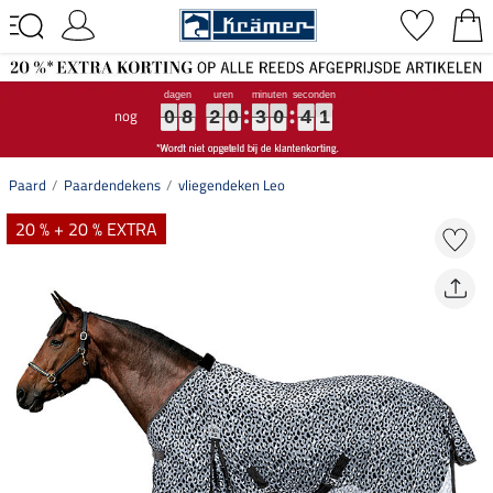
nog
0
0
0
8
8
8
2
2
2
0
0
0
3
3
3
0
0
0
4
4
4
0
0
0
0
8
2
0
3
0
4
0
Paard
Paardendekens
vliegendeken Leo
20 % + 20 % EXTRA