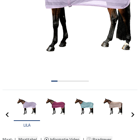
LILA
Maat: |
Maattabel
|
Informatie Video
|
Raadgever