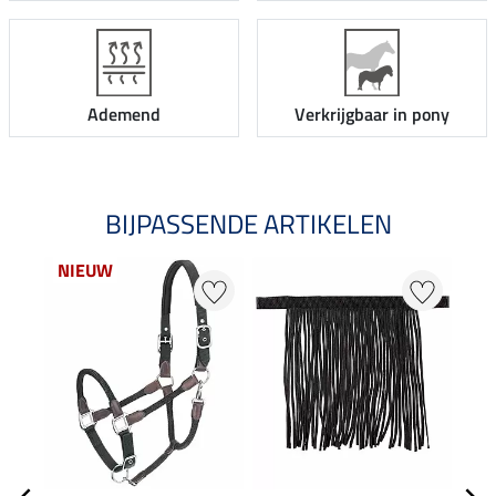
Ademend
Verkrijgbaar in pony
BIJPASSENDE ARTIKELEN
NIEUW
NI