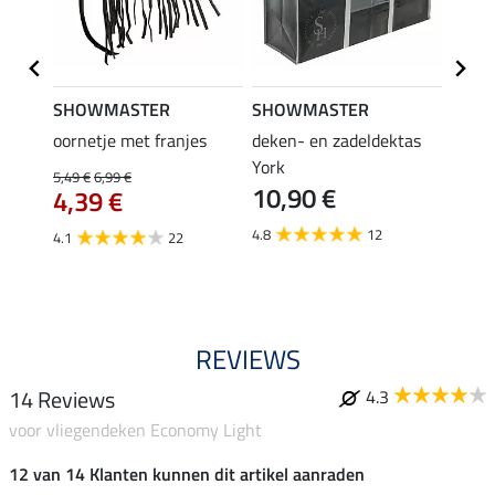
SHOWMASTER
SHOWMASTER
Felix
oornetje met franjes
deken- en zadeldektas
verle
York
kruis
5,49 €
6,99 €
10,90 €
borsts
4,39 €
7,9
4.8
12
4.1
22
4.9
REVIEWS
14 Reviews
4.3
voor vliegendeken Economy Light
12 van 14 Klanten kunnen dit artikel aanraden