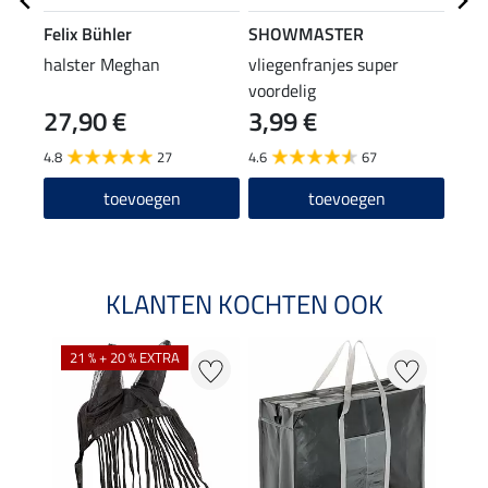
Felix Bühler
SHOWMASTER
SHO
halster Meghan
vliegenfranjes super
hals
voordelig
pani
27,90 €
3,99 €
7,9
4.8
27
4.6
67
4.7
toevoegen
toevoegen
KLANTEN KOCHTEN OOK
21 % + 20 % EXTRA