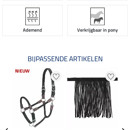
Ademend
Verkrijgbaar in pony
BIJPASSENDE ARTIKELEN
NIEUW
NI