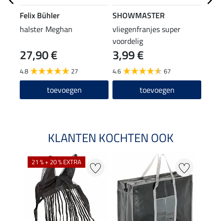
Felix Bühler
SHOWMASTER
SHO
halster Meghan
vliegenfranjes super
hals
voordelig
pani
27,90 €
3,99 €
7,9
4.8
27
4.6
67
4.7
toevoegen
toevoegen
KLANTEN KOCHTEN OOK
21 % + 20 % EXTRA