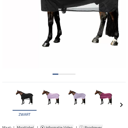
ZWART
Maat: |
Maattabel
|
Informatie Video
|
Raadgever