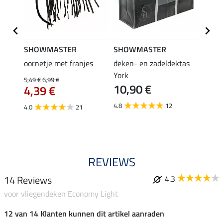
SHOWMASTER
SHOWMASTER
Felix
bra
oornetje met franjes
deken- en zadeldektas
verle
York
kruis
5,49 €
6,99 €
10,90 €
borsts
4,39 €
7,9
4.8
12
4.0
21
4.9
REVIEWS
14 Reviews
4.3
voor vliegendeken Economy Light
12 van 14 Klanten kunnen dit artikel aanraden